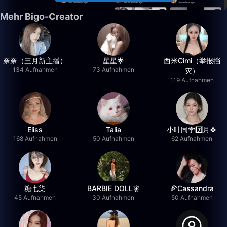
Mehr Bigo-Creator
奈奈（三月新主播）
星星🌟
西米Cimi（举报挡
134 Aufnahmen
73 Aufnahmen
灾）
119 Aufnahmen
Eliss
Talia
小叶同学7️⃣月🍀
168 Aufnahmen
50 Aufnahmen
62 Aufnahmen
糖七柒
BARBIE DOLL🧚
🍕Cassandra
45 Aufnahmen
30 Aufnahmen
50 Aufnahmen