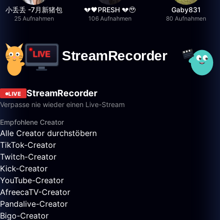
小丢丢 -7月新猪包
💔🖤PRESH 💔🥹
Gaby831
25 Aufnahmen
106 Aufnahmen
80 Aufnahmen
StreamRecorder
LIVE
Verpasse nie wieder einen Live-Stream
Empfohlene Creator
Alle Creator durchstöbern
TikTok-Creator
Twitch-Creator
Kick-Creator
YouTube-Creator
AfreecaTV-Creator
Pandalive-Creator
Bigo-Creator