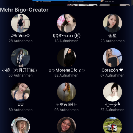
Mehr Bigo-Creator
𝒮✮ Vee💠
K͙D͙࿐ʟᴇxɪ Ⓚ
金星
28 Aufnahmen
18 Aufnahmen
23 Aufnahmen
小婷（六月开门红）
🍷✨MorenaOfc🍷✨
Corazón ♥
50 Aufnahmen
82 Aufnahmen
67 Aufnahmen
UU
✨🤎wil🧸✨
七一安🎙️
89 Aufnahmen
93 Aufnahmen
57 Aufnahmen