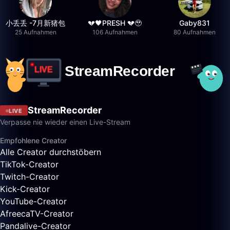
小丢丢 -7月新猪包
💔🖤PRESH 💔🥹
Gaby831
25 Aufnahmen
106 Aufnahmen
80 Aufnahmen
StreamRecorder
LIVE
Verpasse nie wieder einen Live-Stream
Empfohlene Creator
Alle Creator durchstöbern
TikTok-Creator
Twitch-Creator
Kick-Creator
YouTube-Creator
AfreecaTV-Creator
Pandalive-Creator