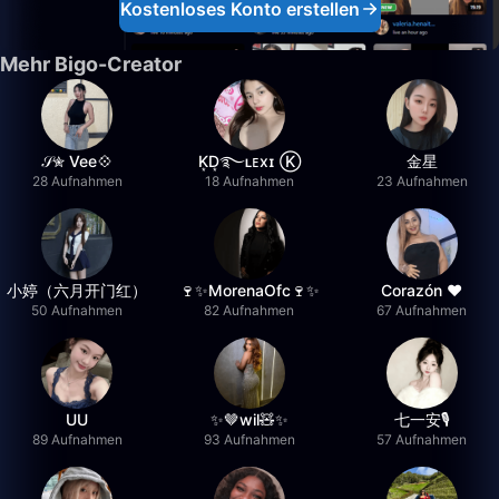
Kostenloses Konto erstellen
Mehr Bigo-Creator
𝒮✮ Vee💠
K͙D͙࿐ʟᴇxɪ Ⓚ
金星
28 Aufnahmen
18 Aufnahmen
23 Aufnahmen
小婷（六月开门红）
🍷✨MorenaOfc🍷✨
Corazón ♥
50 Aufnahmen
82 Aufnahmen
67 Aufnahmen
UU
✨🤎wil🧸✨
七一安🎙️
89 Aufnahmen
93 Aufnahmen
57 Aufnahmen