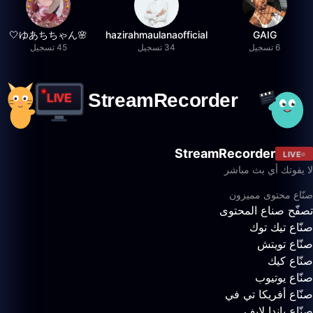
🌸ゆあちちゃん🤍
hazirahmaulanaofficial
GAIG
6 تسجيل
34 تسجيل
45 تسجيل
StreamRecorder
LIVE
لا يفوتك أي بث مباشر
صنّاع محتوى مميزون
تصفّح صناع المحتوى
صنّاع تيك توك
صنّاع تويتش
صنّاع كيك
صنّاع يوتيوب
صنّاع أفريكا تي في
صنّاع باندا لايف