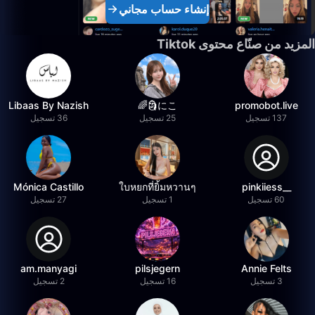
إنشاء حساب مجاني
المزيد من صنّاع محتوى Tiktok
Libaas By Nazish
にこ🗿🌈
promobot.live
137 تسجيل
25 تسجيل
36 تسجيل
Mónica Castillo
ใบหยกที่ยิ้มหวานๆ
__pinkiiess
60 تسجيل
1 تسجيل
27 تسجيل
am.manyagi
pilsjegern
Annie Felts
3 تسجيل
16 تسجيل
2 تسجيل