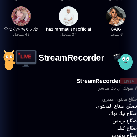
🌸ゆあちちゃん🤍
hazirahmaulanaofficial
GAIG
6 تسجيل
34 تسجيل
45 تسجيل
StreamRecorder
LIVE
لا يفوتك أي بث مباشر
صنّاع محتوى مميزون
تصفّح صناع المحتوى
صنّاع تيك توك
صنّاع تويتش
صنّاع كيك
صنّاع يوتيوب