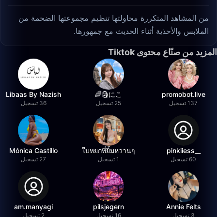
من المشاهد المتكررة محاولتها تنظيم مجموعتها الضخمة من
الملابس والأحذية أثناء الحديث مع جمهورها.
المزيد من صنّاع محتوى Tiktok
Libaas By Nazish
にこ🗿🌈
promobot.live
137 تسجيل
25 تسجيل
36 تسجيل
Mónica Castillo
ใบหยกที่ยิ้มหวานๆ
__pinkiiess
60 تسجيل
1 تسجيل
27 تسجيل
am.manyagi
pilsjegern
Annie Felts
3 تسجيل
16 تسجيل
2 تسجيل