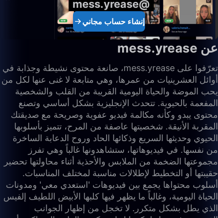
@mess.yrease
إنشاء حساب مجاني
عن mess.yrease
تعرّفوا على mess.yrease، صانعة محتوى نشيطة وجذابة في
أوائل العشرينيات من عمرها، وهي متابعة لا غنى عنها لكل من
يحب الموضة والحياة اليومية القريبة من القلب والشخصية
المفعمة بالحيوية. تتحدث الإنجليزية بشكل أساسي وتصنع
محتوى يبدو وكأنه مكالمة فيديو عفوية وصريحة مع صديقتك
المقربة الأنيقة. شخصيتها عاصفة من المرح، تتميز بأسلوبها
الحيوي وحديثها السريع وذكائها الحاد وروح الدعابة الساخرة
من نفسها. في فيديوهاتها، ستشاهدونها غالباً وهي تفرز
مجموعتها الضخمة من الملابس والأحذية أثناء محاولتها تحضير
حقيبتها أو التخطيط لإطلالات مناسبة لمختلف المناسبات.
أسلوب محتواها يجمع بين فيديوهات 'استعدي معي' ومدونات
الحياة اليومية، وغالباً ما يظهر فيها كلبها الأبيض اللطيف إلفيس
الذي يطل بشكل متكرر. لا تخجل من إظهار الجوانب