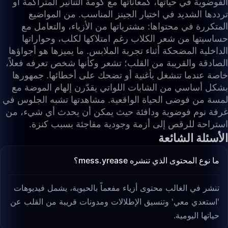
الفوضوية في حياتها، كمعاناتها مع كومة التنانير المتراكمة أو
ترددها الشديد في اختيار الجينز المناسب. من المواضيع
المتكررة في محتواها: مشترياتها من الأزياء، والتعامل مع
حساسيتها من شعر الكلاب رغم امتلاكها لكلب، وحواراتها
الداخلية المضحكة أثناء تجربة الملابس. ما يميزها هو أجواؤها
الصادقة والقريبة من القلب؛ تشعر وكأنها شخص تعرفه فعلاً،
خاصة عندما تنشغل بأغنية أو تضحك على أخطائها. جمهورها
بشكل أساسي من الشابات اللواتي يقدّرن إلهام الموضة مع
لمسة من فوضى الحياة الواقعية. مشاهدتها تشبه الجلوس في
غرفة نوم فوضوية ودافئة حيث يمكن أن يحدث أي شيء، من
استراحة للرقص إلى أزمة وجودية مفاجئة بسبب كنزة.
الأسئلة الشائعة
ما نوع المحتوى الذي تنشره mess.yrease؟
تنشر في الغالب محتوى أزياء مفعماً بالحيوية، يشمل فيديوهات
'استعدي معي' وتنسيق الإطلالات ومدونات قريبة من القلب عن
حياتها اليومية.