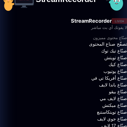
StreamRecorder
LIVE
لا يفوتك أي بث مباشر
صنّاع محتوى مميزون
تصفّح صناع المحتوى
صنّاع تيك توك
صنّاع تويتش
صنّاع كيك
صنّاع يوتيوب
صنّاع أفريكا تي في
صنّاع باندا لايف
صنّاع بيقو
صنّاع لايف مي
صنّاع ميكتش
صنّاع تويتكاستنغ
صنّاع جوي لايف
صنّاع 17 لايف