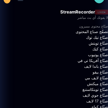
StreamRecorder
LIVE
لا يفوتك أي بث مباشر
صنّاع محتوى مميزون
تصفّح صناع المحتوى
صنّاع تيك توك
صنّاع تويتش
صنّاع كيك
صنّاع يوتيوب
صنّاع أفريكا تي في
صنّاع باندا لايف
صنّاع بيقو
صنّاع لايف مي
صنّاع ميكتش
صنّاع تويتكاستنغ
صنّاع جوي لايف
صنّاع 17 لايف
صنّاع كواي