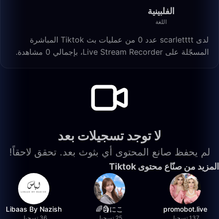
الفلبينية
اللغة
لدى scarletttt عدد 0 من عمليات بث Tiktok المباشرة
المسجّلة على Live Stream Recorder، بإجمالي 0 مشاهدة.
لا توجد تسجيلات بعد
لم يحفظ صانع المحتوى أي بثوث بعد. تحقق لاحقاً!
المزيد من صنّاع محتوى Tiktok
Libaas By Nazish
にこ🗿🌈
promobot.live
137 تسجيل
25 تسجيل
36 تسجيل