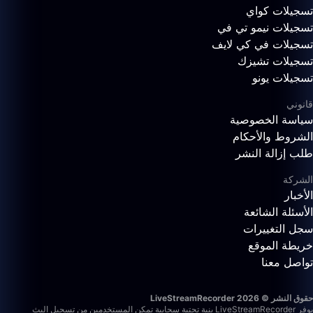
تسجيلات كواي
تسجيلات نيمو تي في
تسجيلات في كي لايف
تسجيلات تشيزك
تسجيلات يونو
قانوني
سياسة الخصوصية
الشروط والأحكام
طلب إزالة النشر
الشركة
الأخبار
الأسئلة الشائعة
سجل التغييرات
خريطة الموقع
تواصل معنا
حقوق النشر © 2026 LiveStreamRecorder
يوفر LiveStreamRecorder بنية تحتية سحابية تمكن المستخدمين من تسجيل البث