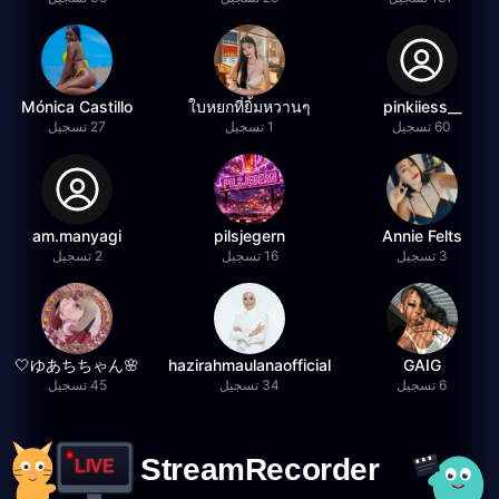
Mónica Castillo
ใบหยกที่ยิ้มหวานๆ
__pinkiiess
60 تسجيل
1 تسجيل
27 تسجيل
am.manyagi
pilsjegern
Annie Felts
3 تسجيل
16 تسجيل
2 تسجيل
🌸ゆあちちゃん🤍
hazirahmaulanaofficial
GAIG
6 تسجيل
34 تسجيل
45 تسجيل