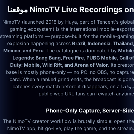
NimoTV Live Recordings on موقعنا
NimoTV (launched 2018 by Huya, part of Tencent's global
gaming ecosystem) is the international mobile-esports
streaming platform — purpose-built for the mobile-gaming
explosion happening across
Brazil, Indonesia, Thailand,
Mexico, and Peru
. The catalogue is dominated by
Mobile
Legends: Bang Bang, Free Fire, PUBG Mobile, Call of
Duty: Mobile, Wild Rift, and Arena of Valor
. Its creator
base is mostly phone-only — no PC, no OBS, no capture
card. When a ranked grind ends, the broadcast is gone.
موقعنا catches every match before it disappears, on a
public web URL fans can rewatch anytime.
Phone-Only Capture, Server-Side
The NimoTV creator workflow is brutally simple: open the
NimoTV app, hit go-live, play the game, end the stream.