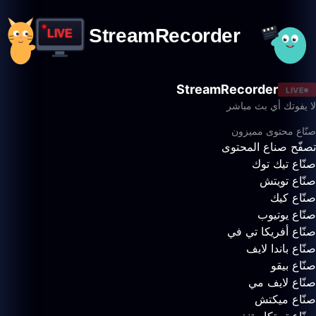
StreamRecorder
LIVE
لا يفوتك أي بث مباشر
صنّاع محتوى مميزون
تصفّح صناع المحتوى
صنّاع تيك توك
صنّاع تويتش
صنّاع كيك
صنّاع يوتيوب
صنّاع أفريكا تي في
صنّاع باندا لايف
صنّاع بيقو
صنّاع لايف مي
صنّاع ميكتش