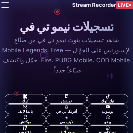
Stream Recorder
LIVE
تسجيلات نيمو تي في
شاهد تسجيلات بثوث نيمو تي في من صنّاع
الإسبورتس على الجوّال — Mobile Legends، Free
Fire، PUBG Mobile، COD Mobile. حمّل واكتشف
صنّاعاً جدداً.
تيك توك
تويتش
كيك
يوتيوب
أفريكا تي في
باندا لايف
بيقو
لايف مي
ميكتش
تويتكاستنغ
جوي لايف
17 لايف