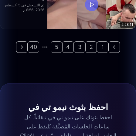
تم التسجيل في 5 أغسطس
2026، 8:56 م
2:28:11
40
5
4
3
2
1
احفظ بثوث نيمو تي في
احفظ بثوثك على نيمو تي في تلقائياً. كل
ساعات الجلسات المُصنَّفة تُلتقط على
الخادم، إضافة إلى مقاطع مميّزة عبر ClipAI