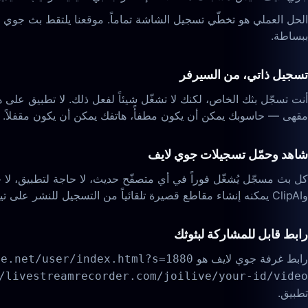
ببساطة.
تسجيل ذاتي، من السيرفر
أنت تسجّل بثك الخاص، لكنك لا تشغّل شيئاً لفعل ذلك. لا تطبيق على ه
مقهى — حاسوبك يمكن أن يكون مطفأً، هاتفك يمكن أن يكون مقفلاً. 
شاهد وحمّل تسجيلات جوي لايف
كل بث مسجّل يُشغّل فوراً في أي متصفّح حديث، لا حاجة لتطبيق، لا ح
وClipAI يمكنه إنشاء مقاطع قصيرة تلقائياً من التسجيل للنشر على تيك توك ويوتيوب شورتس أو ريلز.
رابط قابل للمشاركة لبثوثك
رابط غرفة جوي لايف هو
e.net/user/index.html?s=1880…
livestreamrecorder.com/joilive/your-id/video/...
تطبيق.