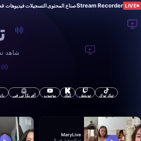
Stream Recorder
LIVE
صناع المحتوى
التسجيلات
فيديوهات قص
ت
شاهد تس
تيك توك
تويتش
كيك
يوتيوب
أفريكا تي في
بان
MaryLive
تم التسجيل في 9