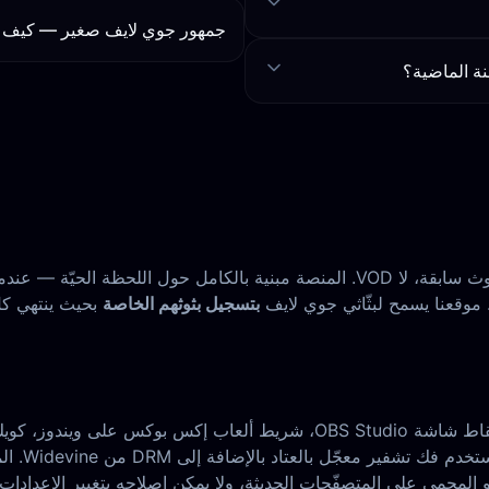
جمهور جوي لايف صغير — كيف 
ة الماضية؟
جوي لايف لا يؤرشف. لا تبويب إعادة على ملفك الشخصي، لا قائمة بثوث سابقة، لا VOD.
 موقعنا يسمح لبثّاثي جوي لايف
بتسجيل بثوثهم الخاصة
بحيث ينتهي كل
إذا حاولت تسجيل بث جوي لايف الخاص بك بمسجّل سطح مكتب (التقاط شاشة io
جيد، لكن 
و المحمي على المتصفّحات الحديثة، ولا يمكن إصلاحه بتغيير الإعدادا