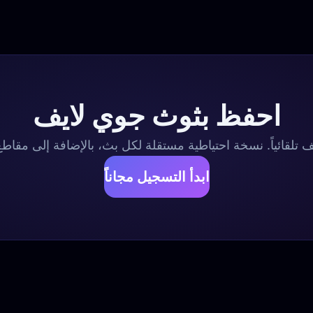
احفظ بثوث جوي لايف
لقائياً. نسخة احتياطية مستقلة لكل بث، بالإضافة إلى مقاطع قصير
ابدأ التسجيل مجاناً