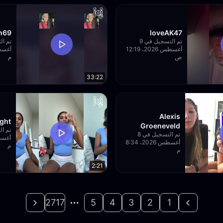
69 ✞
loveAK47
تم التسجيل في 9
أغسطس 2026، 12:19
ص
م
33:22
Alexis
ight
Groeneveld
تم التسجيل في 8
أغسطس 2026، 8:34
م
م
2:21
2717
5
4
3
2
1