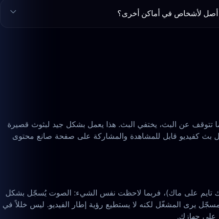
أصل لأشخاص في أماكن أخرى؟
 المنصة مبنية بالكامل حول اللحظة الحيّة — عندما تتوقف عن البث، يختفي البث. هذا يعمل بشكل جيد لبثوث قصيرة
 بث كفيديو قابل للمشاهدة والمشاركة على صفحة صانع محتوى
OBS Stud، شريط ألعاب إكس بوكس على ويندوز، كويك تايم على ماك)، فربما لاحظت نفس الشيء: الصوت يُسجّل بشكل
الفيديو يظهر كمستطيل أسود. هذا مشغّل ويب جوي لايف يستخدم فك تشفير معجّل بالعتاد بالإضافة إلى DRM من Widevine. المسجّل يرى المشغّل لكنه لا يستطيع رؤية إطار الفيديو. ليس خللاً في
ت على جهازك.