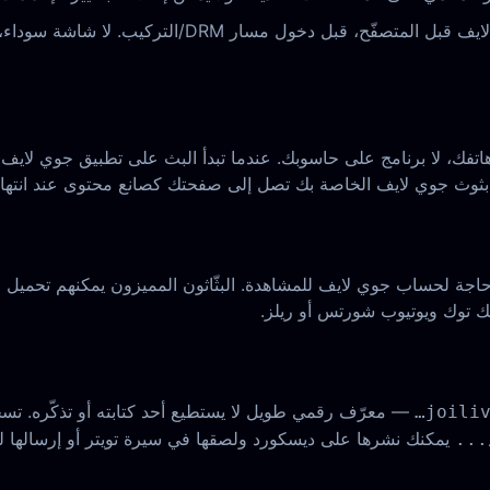
اتفك، لا برنامج على حاسوبك. عندما تبدأ البث على تطبيق جوي لايف، ي
بثوث جوي لايف الخاصة بك تصل إلى صفحتك كصانع محتوى عند انتهاء
اجة لحساب جوي لايف للمشاهدة. البثّاثون المميزون يمكنهم تحميل ملف
— معرّف رقمي طويل لا يستطيع أحد كتابته أو تذكّره. تس
joiliv
يمكنك نشرها على ديسكورد ولصقها في سيرة تويتر أو إرسالها لل