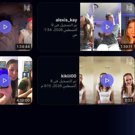
alexis_kay
تم التسجيل في 9
أغسطس 2026، 1:34
ص
1:34:44
1:39:11
kikiii00
تم التسجيل في 8
أغسطس 2026، 9:15 م
4:10:00
2:32