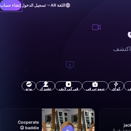
اللغة
AR
تسجيل الدخول
إنشاء حساب
واكتشف
كواي
نيمو تي في
في كي لايف
تشيزك
يونو
Cooperate
jac
baddie 😉
تم التسجيل في 9