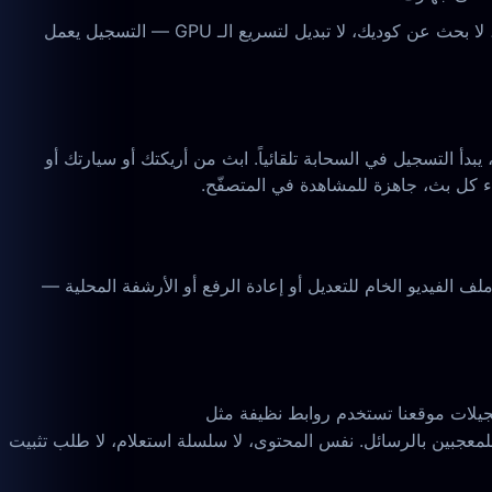
الحل العملي هو تخطّي تسجيل الشاشة تماماً. موقعنا يلتقط بث جوي لايف قبل المتصفّح، قبل دخول مسار DRM/التركيب. لا شاشة سوداء، لا بحث عن كوديك، لا تبديل لتسريع الـ GPU — التسجيل يعمل
بدأ التسجيل في السحابة تلقائياً. ابث من أريكتك أو سيارتك أو
 كل بث، جاهزة للمشاهدة في المتصفّح.
 الفيديو الخام للتعديل أو إعادة الرفع أو الأرشفة المحلية —
جيلات موقعنا تستخدم روابط نظيفة مثل
معجبين بالرسائل. نفس المحتوى، لا سلسلة استعلام، لا طلب تثبيت