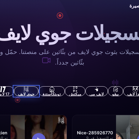
يرة
سجيلات جوي لايف
جيلات بثوث جوي لايف من بثّاثين على منصتنا. حمّل 
بثّاثين جدداً.
دا لايف
بيقو
لايف مي
ميكتش
تويتكاستنغ
جوي لايف
17 لايف
kien
Nice-285926770
تم التسجيل في 9