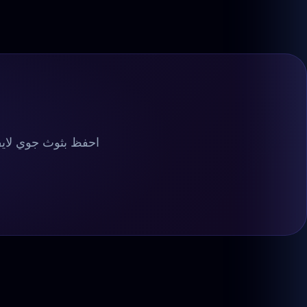
احفظ بثوث جوي لايف ت