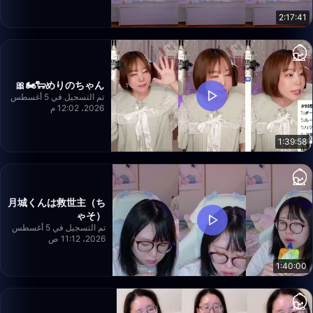
2:17:41
めりのちゃん🐑🏍️🎀
تم التسجيل في 5 أغسطس
2026، 12:02 م
1:39:58
月城くんは救世主（ち
ゃそ）
تم التسجيل في 5 أغسطس
2026، 11:12 ص
1:40:00