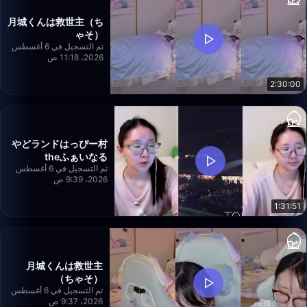
月城くんは救世主（ち
ゃそ）
تم التسجيل في 6 أغسطس
2026، 11:18 ص
2:30:00
やどランドはっぴー村
theふぁいなる
تم التسجيل في 6 أغسطس
2026، 9:39 ص
1:31:51
月城くんは救世主
（ちゃそ）
تم التسجيل في 6 أغسطس
2026، 9:37 ص