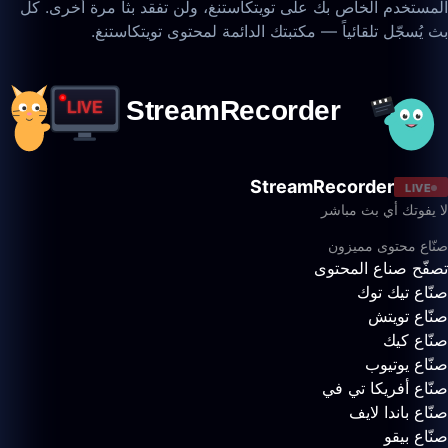
المستخدم الخاص بك على تويتكاستنغ، ولن تفقد بثاً مرة أخرى. كل
بث يُسجّل تلقائياً — مكتبتك الدائمة لمحتوى تويتكاستنغ.
StreamRecorder
LIVE
لا يفوتك أي بث مباشر
صنّاع محتوى مميزون
تصفّح صناع المحتوى
صنّاع تيك توك
صنّاع تويتش
صنّاع كيك
صنّاع يوتيوب
صنّاع أفريكا تي في
صنّاع باندا لايف
صنّاع بيقو