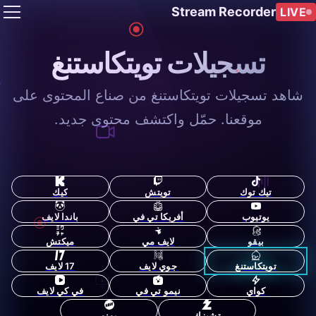
Stream Recorder
LIVE
تسجيلات تويتكاستنغ
شاهد تسجيلات تويتكاستنغ من صناع المحتوى على
موقعنا. حمّل واكتشف محتوى جديد.
تيك توك
تويتش
كيك
يوتيوب
أفريكا تي في
باندا لايف
بيقو
لايف مي
ميكتش
تويتكاستنغ
جوي لايف
17 لايف
كواي
نيمو تي في
في كي لايف
تشيزك
يونو