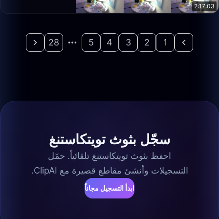
2:17:03
28
5
4
3
2
1
سجّل بثوث تويتكاستنغ
احفظ بثوث تويتكاستنغ تلقائياً. حمّل
التسجيلات وأنشئ مقاطع قصيرة مع ClipAI.
ابدأ التسجيل مجاناً