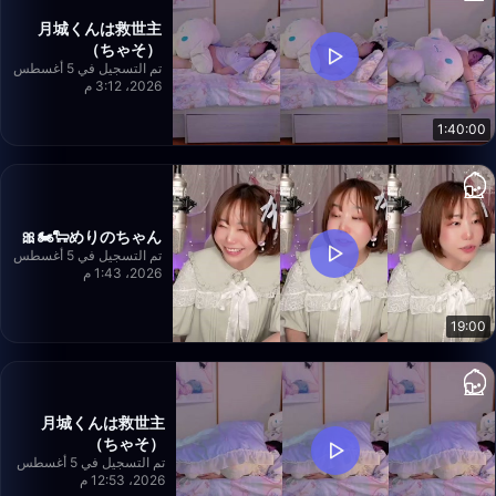
月城くんは救世主
（ちゃそ）
تم التسجيل في 5 أغسطس
2026، 3:12 م
1:40:00
めりのちゃん🐑🏍️🎀
تم التسجيل في 5 أغسطس
2026، 1:43 م
19:00
月城くんは救世主
（ちゃそ）
تم التسجيل في 5 أغسطس
2026، 12:53 م