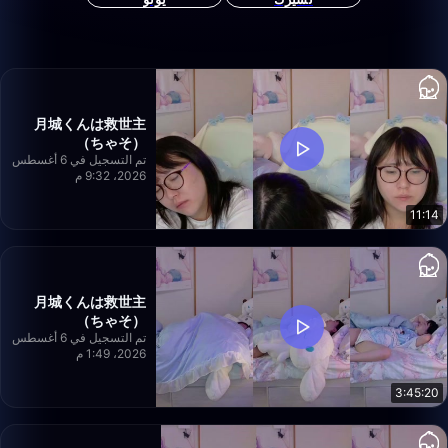
月城くんは救世主
（ちゃそ）
تم التسجيل في 6 أغسطس
2026، 9:32 م
11:14
月城くんは救世主
（ちゃそ）
تم التسجيل في 6 أغسطس
2026، 1:49 م
3:45:20