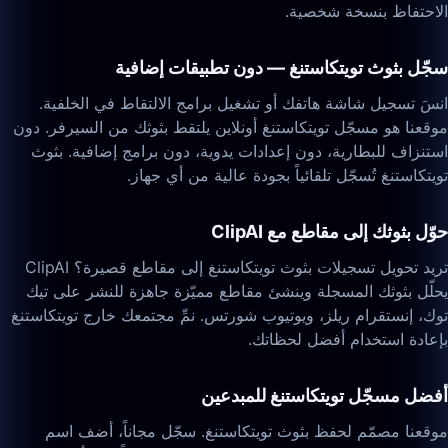
الاحتفاظ بنسخة شخصية.
سجّل بثوث تويتكاستنغ — دون تطبيقات إضافية
انسَ تسجيل شاشة هاتفك أو تشغيل برامج الالتقاط في الخلفية.
موقعنا هو مسجّل تويتكاستنغ أونلاين يلتقط بثوثك من السيرفر. دون
استنزاف للبطارية، دون إعدادات يدوية، دون برامج إضافية. بثوث
تويتكاستنغ تُسجّل تلقائياً بجودة عالية من أي جهاز.
حوّل بثوثك إلى مقاطع مع ClipAI
تريد تحويل تسجيلات بثوث تويتكاستنغ إلى مقاطع قصيرة؟ ClipAI
يحلّل بثوثك المسجلة وينشئ مقاطع مميّزة جاهزة للنشر على تيك
توك، إنستقرام ريلز، ويوتيوب شورتس. نمِّ مجتمعك خارج تويتكاستنغ
بإعادة استخدام أفضل لحظاتك.
أفضل مسجّل تويتكاستنغ للمبدعين
موقعنا مصمّم لحفظ بثوث تويتكاستنغ. سجّل مجاناً، أضف اسم