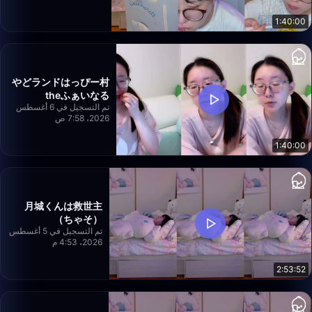
1:40:00
やどランドはっぴー村
theふぁいなる
تم التسجيل في 6 أغسطس
2026، 7:58 ص
1:40:00
月城くんは救世主
（ちゃそ）
تم التسجيل في 5 أغسطس
2026، 4:53 م
2:53:52