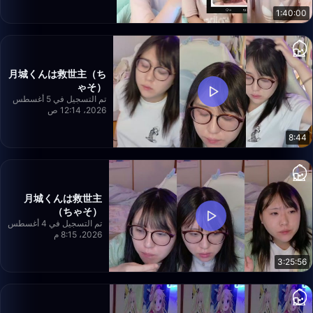
1:40:00
月城くんは救世主（ち
ゃそ）
تم التسجيل في 5 أغسطس
2026، 12:14 ص
8:44
月城くんは救世主
（ちゃそ）
تم التسجيل في 4 أغسطس
2026، 8:15 م
3:25:56