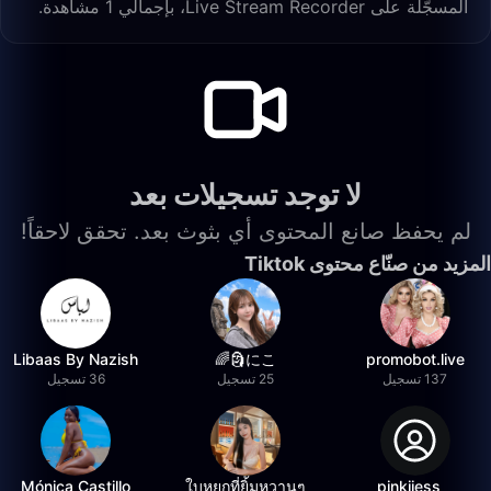
المسجّلة على Live Stream Recorder، بإجمالي 1 مشاهدة.
لا توجد تسجيلات بعد
لم يحفظ صانع المحتوى أي بثوث بعد. تحقق لاحقاً!
المزيد من صنّاع محتوى Tiktok
Libaas By Nazish
にこ🗿🌈
promobot.live
137 تسجيل
25 تسجيل
36 تسجيل
Mónica Castillo
ใบหยกที่ยิ้มหวานๆ
__pinkiiess