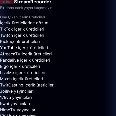
StreamRecorder
LIVE
Bir daha canlı yayın kaçırmayın
Öne Çıkan İçerik Üreticileri
İçerik üreticilerine göz at
TikTok içerik üreticileri
Twitch içerik üreticileri
Kick içerik üreticileri
YouTube içerik üreticileri
AfreecaTV içerik üreticileri
Pandalive içerik üreticileri
Bigo içerik üreticileri
LiveMe içerik üreticileri
Mixch içerik üreticileri
TwitCasting içerik üreticileri
Joilive yayıncıları
17live yayıncıları
Kwai yayıncıları
NimoTV yayıncıları