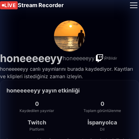
Stream Recorder
LIVE
honeeeeeyy
honeeeeeyy
Bildir
honeeeeeyy canlı yayınlarını burada kaydediyor. Kayıtları
ve klipleri istediğiniz zaman izleyin.
honeeeeeyy yayın etkinliği
0
0
Kaydedilen yayınlar
Toplam görüntülenme
Twitch
İspanyolca
Platform
Dil