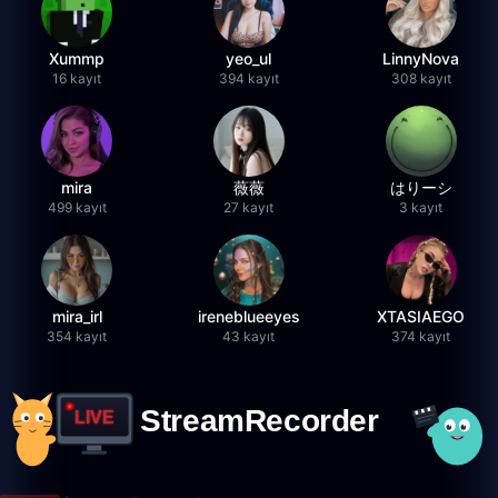
Xummp
yeo_ul
LinnyNova
16 kayıt
394 kayıt
308 kayıt
mira
薇薇
はりーシ
499 kayıt
27 kayıt
3 kayıt
mira_irl
ireneblueeyes
XTASIAEGO
354 kayıt
43 kayıt
374 kayıt