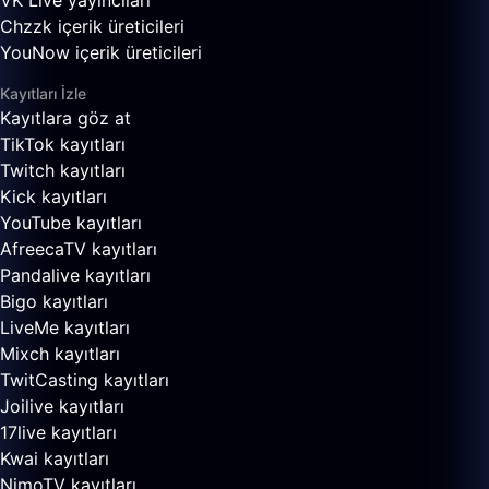
VK Live yayıncıları
Chzzk içerik üreticileri
YouNow içerik üreticileri
Kayıtları İzle
Kayıtlara göz at
TikTok kayıtları
Twitch kayıtları
Kick kayıtları
YouTube kayıtları
AfreecaTV kayıtları
Pandalive kayıtları
Bigo kayıtları
LiveMe kayıtları
Mixch kayıtları
TwitCasting kayıtları
Joilive kayıtları
17live kayıtları
Kwai kayıtları
NimoTV kayıtları