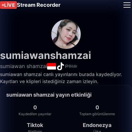
Stream Recorder
LIVE
sumiawanshamzai
sumiawan shamzai
Bildir
sumiawan shamzai canlı yayınlarını burada kaydediyor.
Kayıtları ve klipleri istediğiniz zaman izleyin.
sumiawan shamzai yayın etkinliği
0
0
Kaydedilen yayınlar
Toplam görüntülenme
Tiktok
Endonezya
Platform
Ülke