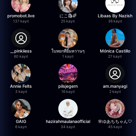
promobot.live
にこ🗿🌈
Libaas By Nazish
137 kayıt
25 kayıt
36 kayıt
__pinkiiess
ใบหยกที่ยิ้มหวานๆ
Mónica Castillo
60 kayıt
1 kayıt
27 kayıt
Annie Felts
pilsjegern
am.manyagi
3 kayıt
16 kayıt
2 kayıt
GAIG
hazirahmaulanaofficial
🌸ゆあちちゃん🤍
6 kayıt
34 kayıt
45 kayıt