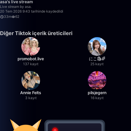
asa's live stream
Live stream by asa.
20 Tem 2026 9:43 tarihinde kaydedildi
33m
62
Diğer Tiktok içerik üreticileri
promobot.live
にこ🗿🌈
137 kayıt
25 kayıt
Annie Felts
pilsjegern
3 kayıt
16 kayıt