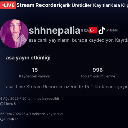
Stream Recorder
LIVE
İçerik Üreticileri
Kayıtlar
Kısa Kli
shhnepalia
asa
Bildir
asa canlı yayınlarını burada kaydediyor. Kayıtla
asa yayın etkinliği
15
996
Kaydedilen yayınlar
Toplam görüntülenme
asa, Live Stream Recorder üzerinde 15 Tiktok canlı yayı
4 Ağu 2026 7:50 tarihinde kaydedildi
11m
8
22 Tem 2026 16:40 tarihinde kaydedildi
10m
17