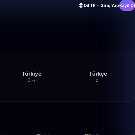
Dil
TR
Giriş Yap
Kayıt Ol
Türkiye
Türkçe
Ülke
Dil
3:29
0:51