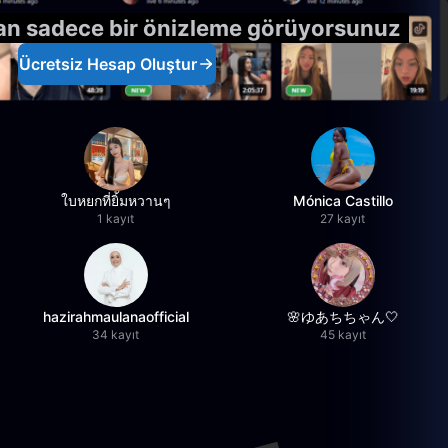
n sadece bir önizleme görüyorsunuz
Ücretsiz Hesap Oluştur
ใบหยกที่ยิ้มหวานๆ
Mónica Castillo
1 kayıt
27 kayıt
hazirahmaulanaofficial
🌸ゆあちちゃん🤍
34 kayıt
45 kayıt