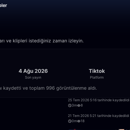
pler
rı ve klipleri istediğiniz zaman izleyin.
4 Ağu 2026
Tiktok
Son yayın
Platform
nı kaydetti ve toplam 996 görüntülenme aldı.
11:11
25 Tem 2026 5:16 tarihinde kaydedildi
3m
8
10:58
21 Tem 2026 5:21 tarihinde kaydedildi
0m
18
33:10