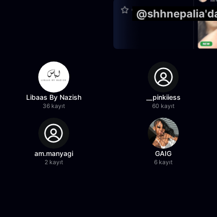
@shhnepalia'da
Libaas By Nazish
__pinkiiess
36 kayıt
60 kayıt
am.manyagi
GAIG
2 kayıt
6 kayıt