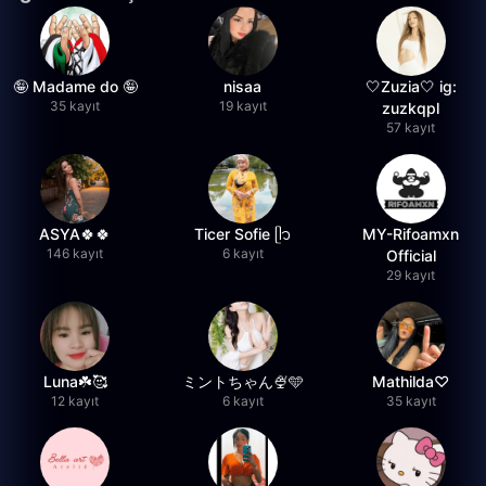
🤪 Madame do 🤪
nisaa
🤍Zuzia🤍 ig:
35 kayıt
19 kayıt
zuzkqpl
57 kayıt
ASYA🍀🍀
Ticer Sofie ᥫ᭡
MY-Rifoamxn
146 kayıt
6 kayıt
Official
29 kayıt
Luna☘️🥰
ミントちゃん🍨🩵
Mathilda♡︎
12 kayıt
6 kayıt
35 kayıt