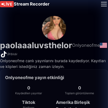
Stream Recorder
LIVE
paolaaaluvsthelor
Onlyoneofme
Bildir
Onlyoneofme canlı yayınlarını burada kaydediyor. Kayıtları
ve klipleri istediğiniz zaman izleyin.
Onlyoneofme yayın etkinliği
0
0
Kaydedilen yayınlar
Toplam görüntülenme
Tiktok
Amerika Birleşik
Platform