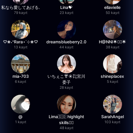
私なら愛してあげる.
Lina💝
ellavielle
79 kayıt
23 kayıt
50 kayıt
♡❀˖⁺Rara⋆˙⊹❀♡
dreamsblueberry2.0
H@NNI🌟❤️‍🔥🌟
13 kayıt
44 kayıt
38 kayıt
mia-703
いちぇこ👘☀️㌠宮川
shineplacex
6 kayıt
5 kayıt
委子
28 kayıt
@
Lima🇸🇴 highlight
SarahAngel
1 kayıt
103 kayıt
skills✌🏽
48 kayıt