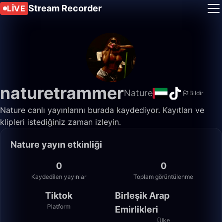
Stream Recorder
LIVE
naturetrammer
Nature
Bildir
Nature canlı yayınlarını burada kaydediyor. Kayıtları ve
klipleri istediğiniz zaman izleyin.
Nature yayın etkinliği
0
0
Kaydedilen yayınlar
Toplam görüntülenme
Tiktok
Birleşik Arap
Platform
Emirlikleri
Ülke