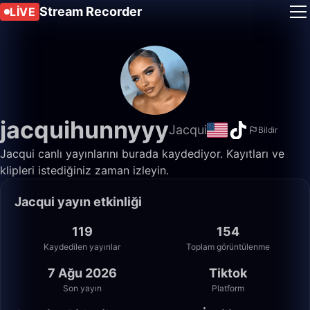
Stream Recorder
LIVE
jacquihunnyyy
Jacqui
Bildir
Jacqui canlı yayınlarını burada kaydediyor. Kayıtları ve
klipleri istediğiniz zaman izleyin.
Jacqui yayın etkinliği
119
154
Kaydedilen yayınlar
Toplam görüntülenme
7 Ağu 2026
Tiktok
Son yayın
Platform