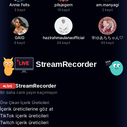
Annie Felts
pilsjegern
am.manyagi
3 kayıt
16 kayıt
2 kayıt
GAIG
hazirahmaulanaofficial
🌸ゆあちちゃん🤍
6 kayıt
34 kayıt
45 kayıt
StreamRecorder
LIVE
Bir daha canlı yayın kaçırmayın
Öne Çıkan İçerik Üreticileri
İçerik üreticilerine göz at
TikTok içerik üreticileri
Twitch içerik üreticileri