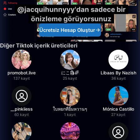
@jacquihunnyyy'dan sadece bir
önizleme görüyorsunuz
Ücretsiz Hesap Oluştur
Diğer Tiktok içerik üreticileri
promobot.live
にこ🗿🌈
Libaas By Nazish
137 kayıt
25 kayıt
36 kayıt
__pinkiiess
ใบหยกที่ยิ้มหวานๆ
Mónica Castillo
60 kayıt
1 kayıt
27 kayıt