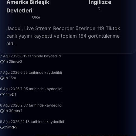
Amerika Birleşik
İngilizce
Dil
Devletleri
Ülke
Jacqui, Live Stream Recorder üzerinde 119 Tiktok
canlı yayını kaydetti ve toplam 154 görüntülenme
aldı.
1:25:47
7 Ağu 2026 8:12 tarihinde kaydedildi
1h 25m
2
1:15:24
7 Ağu 2026 6:55 tarihinde kaydedildi
1h 15m
11:40
6 Ağu 2026 7:05 tarihinde kaydedildi
11m
1
1:30:54
6 Ağu 2026 2:37 tarihinde kaydedildi
1h 30m
1
29:31
5 Ağu 2026 22:13 tarihinde kaydedildi
29m
2