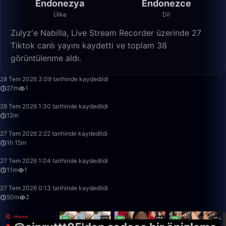
Endonezya
Endonezce
Ülke
Dil
Zulyz'e Nabilla, Live Stream Recorder üzerinde 27
Tiktok canlı yayını kaydetti ve toplam 38
görüntülenme aldı.
27:46
28 Tem 2026 3:09 tarihinde kaydedildi
27m
1
12:32
28 Tem 2026 1:30 tarihinde kaydedildi
12m
1:15:56
27 Tem 2026 2:22 tarihinde kaydedildi
1h 15m
11:42
27 Tem 2026 1:04 tarihinde kaydedildi
11m
1
50:00
27 Tem 2026 0:13 tarihinde kaydedildi
50m
2