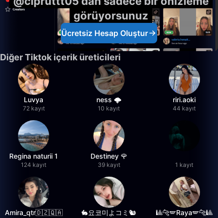
@cipruttt05'dan sadece bir önizleme
görüyorsunuz
Ücretsiz Hesap Oluştur
Diğer Tiktok içerik üreticileri
Luvya
ness 🌩️
riri.aoki
72 kayıt
10 kayıt
44 kayıt
Regina naturii 1
Destiney 🌹
124 kayıt
39 kayıt
1 kayıt
Amira_qtr🇩🇿🇶🇦
🐇요코미よコミ🐿
🎱🐆🪽Raya🪽🐆🎱