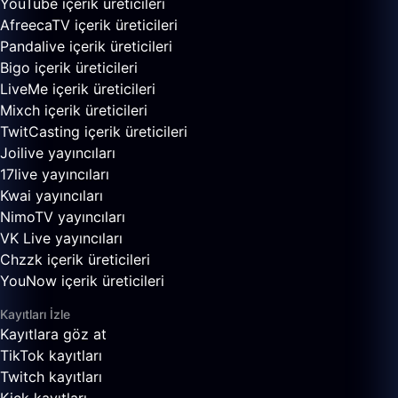
YouTube içerik üreticileri
AfreecaTV içerik üreticileri
Pandalive içerik üreticileri
Bigo içerik üreticileri
LiveMe içerik üreticileri
Mixch içerik üreticileri
TwitCasting içerik üreticileri
Joilive yayıncıları
17live yayıncıları
Kwai yayıncıları
NimoTV yayıncıları
VK Live yayıncıları
Chzzk içerik üreticileri
YouNow içerik üreticileri
Kayıtları İzle
Kayıtlara göz at
TikTok kayıtları
Twitch kayıtları