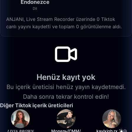
Endonezce
Dil
ANJANI, Live Stream Recorder üzerinde 0 Tiktok
canlı yayını kaydetti ve toplam 0 görüntülenme aldı.
Henüz kayıt yok
Bu içerik üreticisi henüz yayın kaydetmedi.
Daha sonra tekrar kontrol edin!
Diğer Tiktok içerik üreticileri
𝐿𝐼𝑉𝐼𝐴 𝐵𝑅𝑂𝑊𝑁
Модель/СММ/
kaylxigh.rx 💣🐚