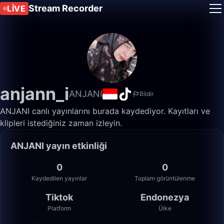
Stream Recorder
LIVE
anjann_i
ANJANI
Bildir
ANJANI canlı yayınlarını burada kaydediyor. Kayıtları ve
klipleri istediğiniz zaman izleyin.
ANJANI yayın etkinliği
0
0
Kaydedilen yayınlar
Toplam görüntülenme
Tiktok
Endonezya
Platform
Ülke