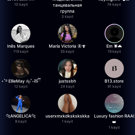
10 kayıt
74 kayıt
танцевальная
группа
3 kayıt
Inês Marques
María Victoria 🦋🍄
Em 🕷️🦇
119 kayıt
55 kayıt
19 kayıt
⋆˚࿔ EllieMay 𝜗𝜚˚⋆🧸ྀི
justssbh
B13.store
12 kayıt
24 kayıt
91 kayıt
🐆ANGELICA🐆
userxmxkdkskskskka
Luxury fashion RAAI
8 kayıt
1 kayıt
👑
1 kayıt