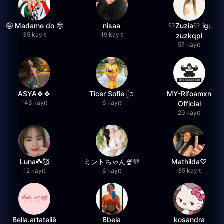
🤪 Madame do 🤪
nisaa
🤍Zuzia🤍 ig:
35 kayıt
19 kayıt
zuzkqpl
57 kayıt
ASYA🍀🍀
Ticer Sofie ᥫ᭡
MY-Rifoamxn
146 kayıt
6 kayıt
Official
29 kayıt
Luna☘️🥰
ミントちゃん🍨🩵
Mathilda♡︎
12 kayıt
6 kayıt
35 kayıt
Bella.artateliê
Bbela
kosandra