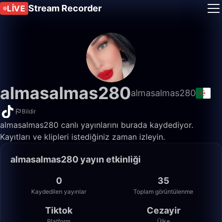
Stream Recorder
LIVE
almasalmas280
almasalmas280
Bildir
almasalmas280 canlı yayınlarını burada kaydediyor.
Kayıtları ve klipleri istediğiniz zaman izleyin.
almasalmas280 yayın etkinliği
0
35
Kaydedilen yayınlar
Toplam görüntülenme
Tiktok
Cezayir
Platform
Ülke