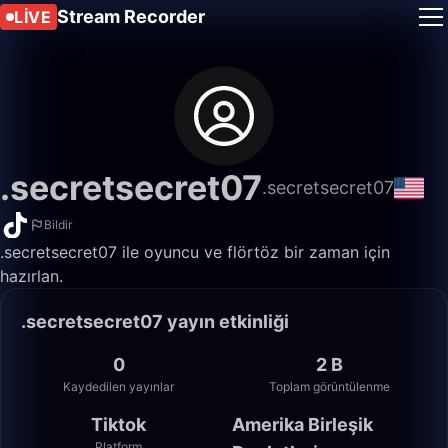
Stream Recorder
LIVE
.secretsecret07
.secretsecret07
Bildir
.secretsecret07 ile oyuncu ve flörtöz bir zaman için
hazırlan.
.secretsecret07 yayın etkinliği
0
2 B
Kaydedilen yayınlar
Toplam görüntülenme
Tiktok
Amerika Birleşik
Platform