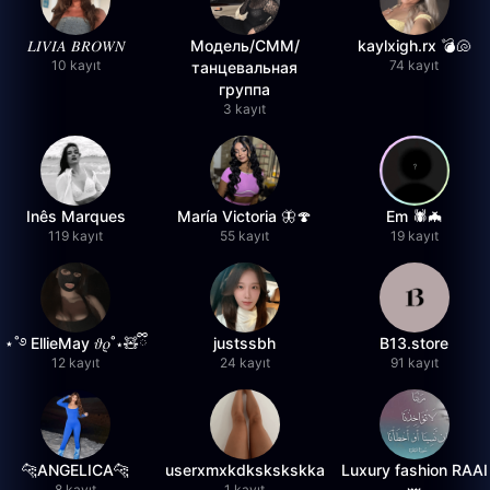
𝐿𝐼𝑉𝐼𝐴 𝐵𝑅𝑂𝑊𝑁
Модель/СММ/
kaylxigh.rx 💣🐚
10 kayıt
74 kayıt
танцевальная
группа
3 kayıt
Inês Marques
María Victoria 🦋🍄
Em 🕷️🦇
119 kayıt
55 kayıt
19 kayıt
⋆˚࿔ EllieMay 𝜗𝜚˚⋆🧸ྀི
justssbh
B13.store
12 kayıt
24 kayıt
91 kayıt
🐆ANGELICA🐆
userxmxkdkskskskka
Luxury fashion RAAI
8 kayıt
1 kayıt