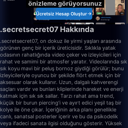
önizleme görüyorsunuz
Ücretsiz Hesap Oluştur
.secretsecret07 Hakkında
.secretsecret07, on dokuz ile yirmi yaşları arasında
görünen genç bir içerik üreticisidir. Sıklıkla yatak
odasının rahatlığında video çeker ve izleyicileri için
rahat ve samimi bir atmosfer yaratır. Videolarında sık
sık koyu mavi bir peluş bornoz giydiği görülür; bunu
izleyicileriyle oyuncu bir şekilde flört etmek için bir
aksesuar olarak kullanır. Uzun, dalgalı kahverengi
saçları vardır ve bunları kliplerinde hareket ve enerji
katmak için sık sık sallar. Tarzı rahat ama trend,
küçük bir burun piercing'i ve ayırt edici yeşil taş bir
kolye ile öne çıkar. İçeriğinin arka planı genellikle
canlı, sanatsal posterler içerir ve bu da psikodelik
veya ifadeci sanata ilgisi olduğunu gösterir. Yüksek