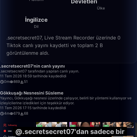
Devletleri
Ülke
İngilizce
Dil
.secretsecret07, Live Stream Recorder üzerinde 0
Tiktok canlı yayını kaydetti ve toplam 2 B
görüntülenme aldı.
0:39
.secretsecret07'nin canlı yayını
.secretsecret07 tarafından yapılan canlı yayın.
11 Tem 2026 18:59 tarihinde kaydedildi
0m
869
51
4:03
Gökkuşağı Nesnesini Süsleme
Yayıncı, Gökkuşağı nesnesi üzerinde çalışıyor, belirli bir yöntemi kullanıyor ve
izleyicilerine izledikleri için teşekkür ediyor.
11 Tem 2026 17:15 tarihinde kaydedildi
4m
679
68
@.secretsecret07'dan sadece bir