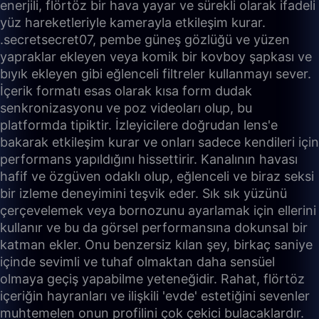
enerjili, flörtöz bir hava yayar ve sürekli olarak ifadeli
yüz hareketleriyle kamerayla etkileşim kurar.
.secretsecret07, pembe güneş gözlüğü ve yüzen
yapraklar ekleyen veya komik bir kovboy şapkası ve
bıyık ekleyen gibi eğlenceli filtreler kullanmayı sever.
İçerik formatı esas olarak kısa form dudak
senkronizasyonu ve poz videoları olup, bu
platformda tipiktir. İzleyicilere doğrudan lens'e
bakarak etkileşim kurar ve onları sadece kendileri için
performans yapıldığını hissettirir. Kanalının havası
hafif ve özgüven odaklı olup, eğlenceli ve biraz seksi
bir izleme deneyimini teşvik eder. Sık sık yüzünü
çerçevelemek veya bornozunu ayarlamak için ellerini
kullanır ve bu da görsel performansına dokunsal bir
katman ekler. Onu benzersiz kılan şey, birkaç saniye
içinde sevimli ve tuhaf olmaktan daha sensüel
olmaya geçiş yapabilme yeteneğidir. Rahat, flörtöz
içeriğin hayranları ve ilişkili 'evde' estetiğini sevenler
muhtemelen onun profilini çok çekici bulacaklardır.