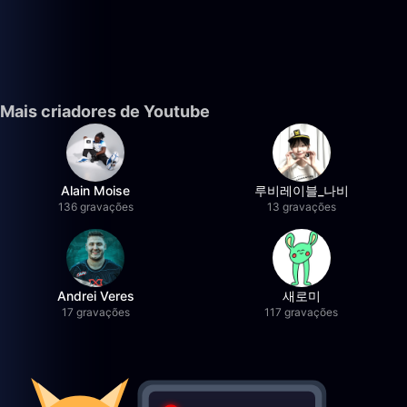
Mais criadores de Youtube
Alain Moise
루비레이블_나비
136 gravações
13 gravações
Andrei Veres
새로미
17 gravações
117 gravações