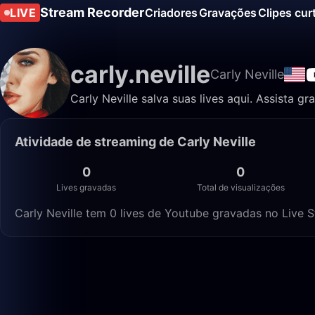
Stream Recorder
LIVE
Criadores
Gravações
Clipes cur
carly.neville
Carly Neville
Carly Neville salva suas lives aqui. Assista g
Atividade de streaming de Carly Neville
0
0
Lives gravadas
Total de visualizações
Carly Neville tem 0 lives de Youtube gravadas no Live S