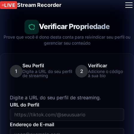
Stream Recorder
LIVE
Verificar Propriedade
Prove que você é dono desta conta para reivindicar seu perfil ou
gerenciar seu conteúdo
Seu Perfil
Verificar
1
2
Digite a URL do seu perfil
Adicione o código
de streaming
à sua bio
Digite a URL do seu perfil de streaming.
URL do Perfil
Endereço de E-mail