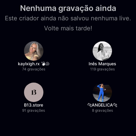
Nenhuma gravação ainda
Este criador ainda não salvou nenhuma live.
Volte mais tarde!
kaylxigh.rx 💣🐚
Inês Marques
74 gravações
119 gravações
B13.store
🐆ANGELICA🐆
91 gravações
8 gravações