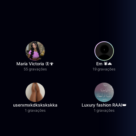
María Victoria 🦋🍄
Em 🕷️🦇
55 gravações
19 gravações
userxmxkdkskskskka
Luxury fashion RAAI👑
1 gravações
1 gravações