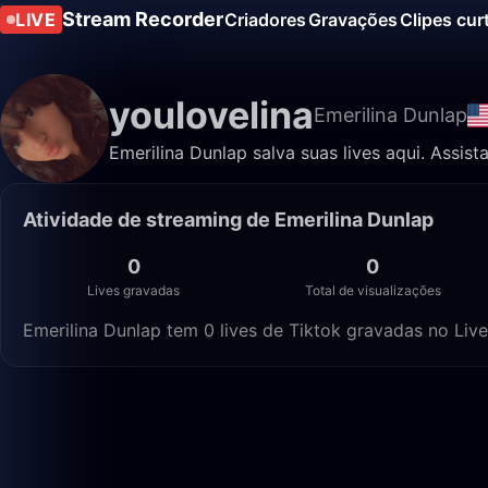
Stream Recorder
LIVE
Criadores
Gravações
Clipes cur
youlovelina
Emerilina Dunlap
Emerilina Dunlap salva suas lives aqui. Assist
Atividade de streaming de Emerilina Dunlap
0
0
Lives gravadas
Total de visualizações
Emerilina Dunlap tem 0 lives de Tiktok gravadas no Live