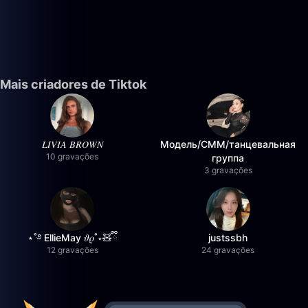
Mais criadores de Tiktok
𝐿𝐼𝑉𝐼𝐴 𝐵𝑅𝑂𝑊𝑁
Модель/СММ/танцевальная
10 gravações
группа
3 gravações
⋆˚࿔ EllieMay 𝜗𝜚˚⋆🧸ྀི
justssbh
12 gravações
24 gravações