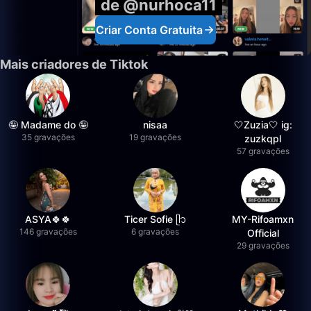
de @nurhoca11
Criar Conta Gratuita
Mais criadores de Tiktok
🤪 Madame do 🤪
nisaa
🤍Zuzia🤍 ig:
35 gravações
19 gravações
zuzkqpl
57 gravações
ASYA🍀🍀
Ticer Sofie ᥫ᭡
MY-Rifoamxn
146 gravações
6 gravações
Official
29 gravações