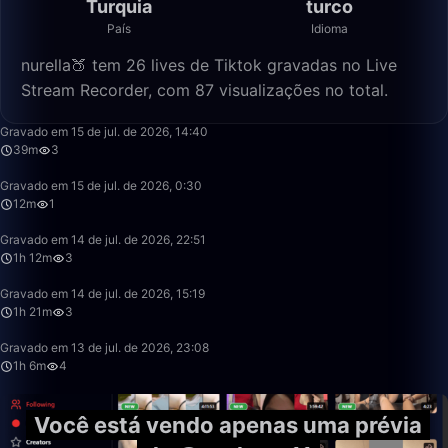
Turquia
turco
País
Idioma
nurella🍑 tem 26 lives de Tiktok gravadas no Live
Stream Recorder, com 87 visualizações no total.
39:02
Gravado em 15 de jul. de 2026, 14:40
39m
3
12:38
Gravado em 15 de jul. de 2026, 0:30
12m
1
1:12:58
Gravado em 14 de jul. de 2026, 22:51
1h 12m
3
1:21:22
Gravado em 14 de jul. de 2026, 15:19
1h 21m
3
1:06:45
Gravado em 13 de jul. de 2026, 23:08
1h 6m
4
Você está vendo apenas uma prévia