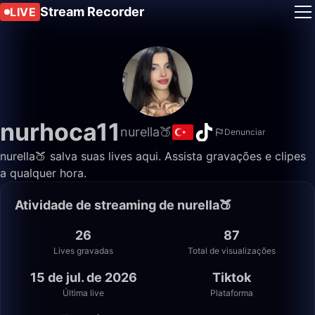
Stream Recorder
LIVE
nurhoca11
nurella🍑
Denunciar
nurella🍑 salva suas lives aqui. Assista gravações e clipes
a qualquer hora.
Atividade de streaming de nurella🍑
26
87
Lives gravadas
Total de visualizações
15 de jul. de 2026
Tiktok
Última live
Plataforma