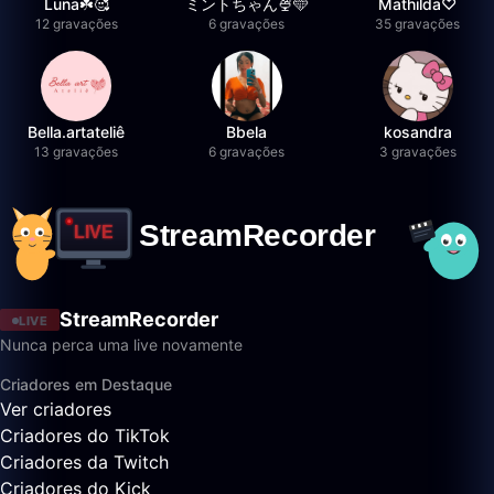
Luna☘️🥰
ミントちゃん🍨🩵
Mathilda♡︎
12 gravações
6 gravações
35 gravações
Bella.artateliê
Bbela
kosandra
13 gravações
6 gravações
3 gravações
StreamRecorder
LIVE
Nunca perca uma live novamente
Criadores em Destaque
Ver criadores
Criadores do TikTok
Criadores da Twitch
Criadores do Kick