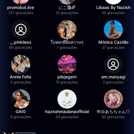
promobot.live
にこ🗿🌈
Libaas By Nazish
137 gravações
25 gravações
36 gravações
__pinkiiess
ใบหยกที่ยิ้มหวานๆ
Mónica Castillo
60 gravações
1 gravações
27 gravações
Annie Felts
pilsjegern
am.manyagi
3 gravações
16 gravações
2 gravações
GAIG
hazirahmaulanaofficial
🌸ゆあちちゃん🤍
6 gravações
34 gravações
45 gravações