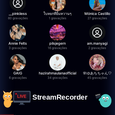
__pinkiiess
ใบหยกที่ยิ้มหวานๆ
Mónica Castillo
60 gravações
1 gravações
27 gravações
Annie Felts
pilsjegern
am.manyagi
3 gravações
16 gravações
2 gravações
GAIG
hazirahmaulanaofficial
🌸ゆあちちゃん🤍
6 gravações
34 gravações
45 gravações