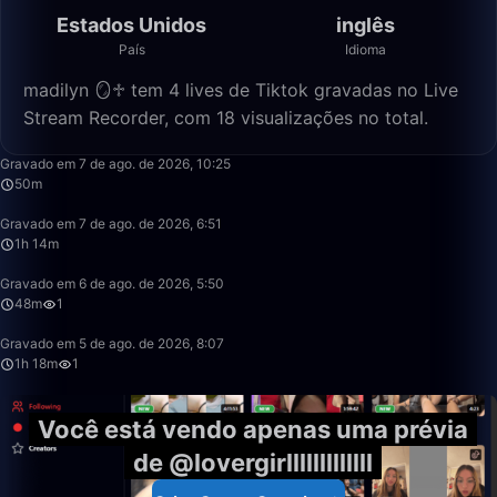
Estados Unidos
inglês
País
Idioma
madilyn 🪞♱ tem 4 lives de Tiktok gravadas no Live
Stream Recorder, com 18 visualizações no total.
50:00
Gravado em 7 de ago. de 2026, 10:25
50m
1:14:47
Gravado em 7 de ago. de 2026, 6:51
1h 14m
48:57
Gravado em 6 de ago. de 2026, 5:50
48m
1
1:18:33
Gravado em 5 de ago. de 2026, 8:07
1h 18m
1
Você está vendo apenas uma prévia
de @lovergirlllllllllllll