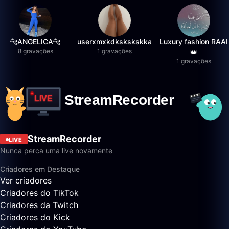
🐆ANGELICA🐆
userxmxkdkskskskka
Luxury fashion RAAI
8 gravações
1 gravações
👑
1 gravações
StreamRecorder
LIVE
Nunca perca uma live novamente
Criadores em Destaque
Ver criadores
Criadores do TikTok
Criadores da Twitch
Criadores do Kick