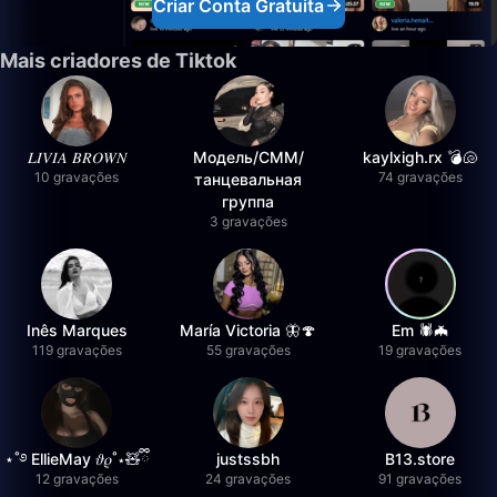
Criar Conta Gratuita
Mais criadores de Tiktok
𝐿𝐼𝑉𝐼𝐴 𝐵𝑅𝑂𝑊𝑁
Модель/СММ/
kaylxigh.rx 💣🐚
10 gravações
74 gravações
танцевальная
группа
3 gravações
Inês Marques
María Victoria 🦋🍄
Em 🕷️🦇
119 gravações
55 gravações
19 gravações
⋆˚࿔ EllieMay 𝜗𝜚˚⋆🧸ྀི
justssbh
B13.store
12 gravações
24 gravações
91 gravações