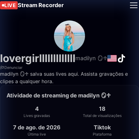
Stream Recorder
LIVE
lovergirlllllllllllll
madilyn 🪞♱
Denunciar
madilyn 🪞♱ salva suas lives aqui. Assista gravações e
clipes a qualquer hora.
Atividade de streaming de madilyn 🪞♱
4
18
Lives gravadas
Total de visualizações
7 de ago. de 2026
Tiktok
Última live
Plataforma