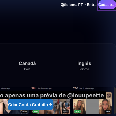
Idioma
PT
Entrar
Cadastrar
Canadá
inglês
País
Idioma
o apenas uma prévia de @louupeette
Criar Conta Gratuita