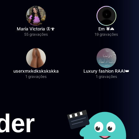
María Victoria 🦋🍄
Em 🕷️🦇
55 gravações
19 gravações
userxmxkdkskskskka
Luxury fashion RAAI👑
1 gravações
1 gravações