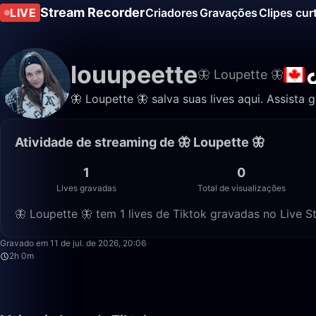
Stream Recorder
LIVE
Criadores
Gravações
Clipes cur
louupeette
🦋 Loupette 🦋
🦋 Loupette 🦋 salva suas lives aqui. Assista 
Atividade de streaming de 🦋 Loupette 🦋
1
0
Lives gravadas
Total de visualizações
🦋 Loupette 🦋 tem 1 lives de Tiktok gravadas no Live S
Gravado em 11 de jul. de 2026, 20:06
2h 0m