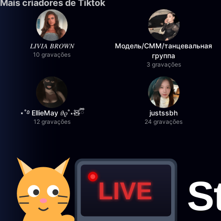
Mais criadores de Tiktok
𝐿𝐼𝑉𝐼𝐴 𝐵𝑅𝑂𝑊𝑁
Модель/СММ/танцевальная
10 gravações
группа
3 gravações
⋆˚࿔ EllieMay 𝜗𝜚˚⋆🧸ྀི
justssbh
12 gravações
24 gravações