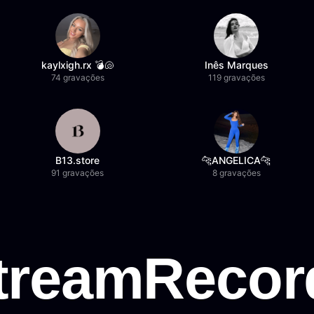
kaylxigh.rx 💣🐚
Inês Marques
74 gravações
119 gravações
B13.store
🐆ANGELICA🐆
91 gravações
8 gravações