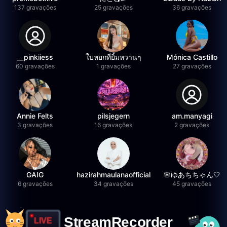
137 gravações
25 gravações
36 gravações
__pinkiiess
ใบหยกที่ยิ้มหวานๆ
Mónica Castillo
60 gravações
1 gravações
27 gravações
Annie Felts
pilsjegern
am.manyagi
3 gravações
16 gravações
2 gravações
GAIG
hazirahmaulanaofficial
🌸ゆあちちゃん🤍
6 gravações
34 gravações
45 gravações