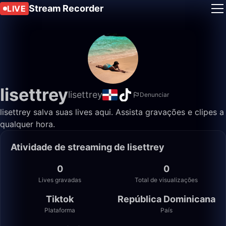
Stream Recorder
LIVE
lisettrey
lisettrey
Denunciar
lisettrey salva suas lives aqui. Assista gravações e clipes a
qualquer hora.
Atividade de streaming de lisettrey
0
0
Lives gravadas
Total de visualizações
Tiktok
República Dominicana
Plataforma
País