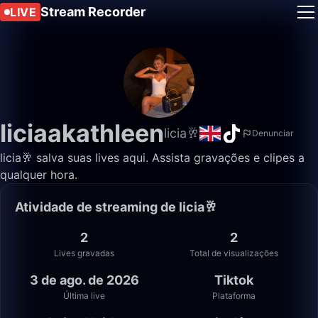
Stream Recorder
LIVE
liciaakathleen
licia🥂
Denunciar
licia🥂 salva suas lives aqui. Assista gravações e clipes a
qualquer hora.
Atividade de streaming de licia🥂
2
2
Lives gravadas
Total de visualizações
3 de ago. de 2026
Tiktok
Última live
Plataforma