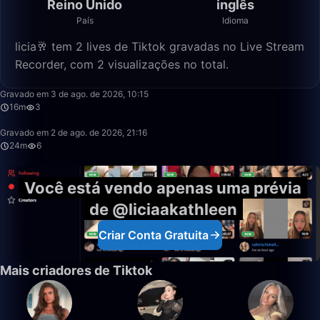
Reino Unido
inglês
País
Idioma
licia🥂 tem 2 lives de Tiktok gravadas no Live Stream
Recorder, com 2 visualizações no total.
15:59
Gravado em 3 de ago. de 2026, 10:15
16m
3
24:19
Gravado em 2 de ago. de 2026, 21:16
24m
6
Você está vendo apenas uma prévia
de @liciaakathleen
Criar Conta Gratuita
Mais criadores de Tiktok