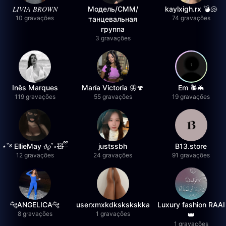
𝐿𝐼𝑉𝐼𝐴 𝐵𝑅𝑂𝑊𝑁
Модель/СММ/
kaylxigh.rx 💣🐚
10 gravações
74 gravações
танцевальная
группа
3 gravações
Inês Marques
María Victoria 🦋🍄
Em 🕷️🦇
119 gravações
55 gravações
19 gravações
⋆˚࿔ EllieMay 𝜗𝜚˚⋆🧸ྀི
justssbh
B13.store
12 gravações
24 gravações
91 gravações
🐆ANGELICA🐆
userxmxkdkskskskka
Luxury fashion RAAI
8 gravações
1 gravações
👑
1 gravações