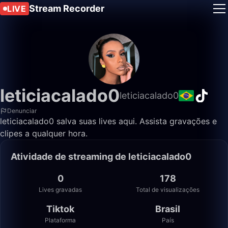
Stream Recorder
LIVE
leticiacalado0
leticiacalado0
Denunciar
leticiacalado0 salva suas lives aqui. Assista gravações e
clipes a qualquer hora.
Atividade de streaming de leticiacalado0
0
178
Lives gravadas
Total de visualizações
Tiktok
Brasil
Plataforma
País