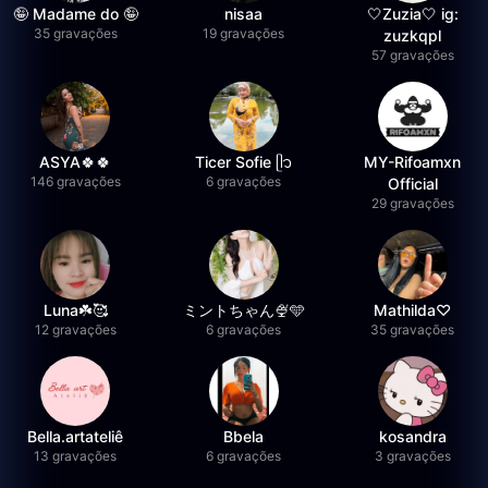
🤪 Madame do 🤪
nisaa
🤍Zuzia🤍 ig:
35 gravações
19 gravações
zuzkqpl
57 gravações
ASYA🍀🍀
Ticer Sofie ᥫ᭡
MY-Rifoamxn
146 gravações
6 gravações
Official
29 gravações
Luna☘️🥰
ミントちゃん🍨🩵
Mathilda♡︎
12 gravações
6 gravações
35 gravações
Bella.artateliê
Bbela
kosandra
13 gravações
6 gravações
3 gravações