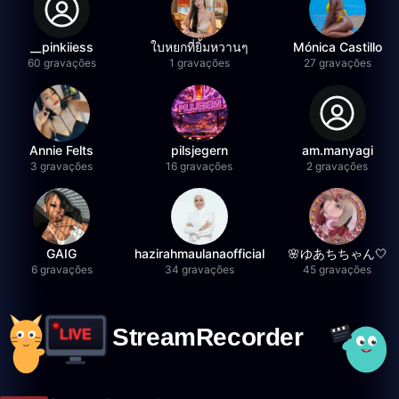
__pinkiiess
ใบหยกที่ยิ้มหวานๆ
Mónica Castillo
60 gravações
1 gravações
27 gravações
Annie Felts
pilsjegern
am.manyagi
3 gravações
16 gravações
2 gravações
GAIG
hazirahmaulanaofficial
🌸ゆあちちゃん🤍
6 gravações
34 gravações
45 gravações