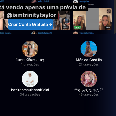
tá vendo apenas uma prévia de
@iamtrinitytaylor
Criar Conta Gratuita
ใบหยกที่ยิ้มหวานๆ
Mónica Castillo
1 gravações
27 gravações
hazirahmaulanaofficial
🌸ゆあちちゃん🤍
34 gravações
45 gravações