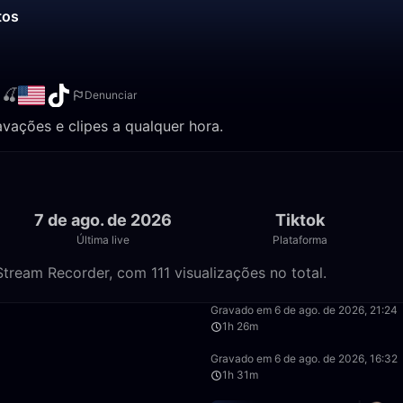
tos
🍒
Denunciar
avações e clipes a qualquer hora.
7 de ago. de 2026
Tiktok
Última live
Plataforma
tream Recorder, com 111 visualizações no total.
4:36:08
Gravado em 6 de ago. de 2026, 21:24
1h 26m
1:55:14
Gravado em 6 de ago. de 2026, 16:32
1h 31m
59:47