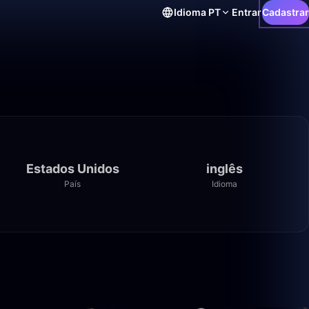
Idioma
PT
Entrar
Cadastrar
Estados Unidos
inglês
País
Idioma
1:26:15
1:31:25