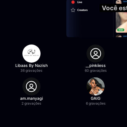
Você es
Libaas By Nazish
__pinkiiess
36 gravações
60 gravações
am.manyagi
GAIG
2 gravações
6 gravações