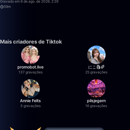
Gravado em 6 de ago. de 2026, 2:29
59m
Mais criadores de Tiktok
promobot.live
にこ🗿🌈
137 gravações
25 gravações
Annie Felts
pilsjegern
3 gravações
16 gravações