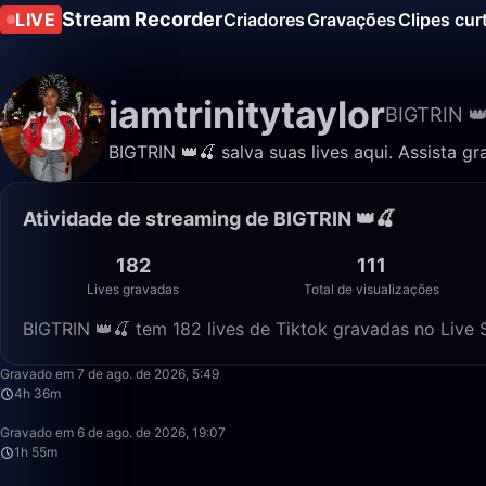
Stream Recorder
LIVE
Criadores
Gravações
Clipes cur
iamtrinitytaylor
BIGTRIN 
BIGTRIN 👑🍒 salva suas lives aqui. Assista gr
Atividade de streaming de BIGTRIN 👑🍒
182
111
Lives gravadas
Total de visualizações
BIGTRIN 👑🍒 tem 182 lives de Tiktok gravadas no Live S
Gravado em 7 de ago. de 2026, 5:49
4h 36m
Gravado em 6 de ago. de 2026, 19:07
1h 55m