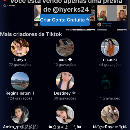
Você está vendo apenas uma prévia
de @hyerks24
Criar Conta Gratuita
Mais criadores de Tiktok
Luvya
ness 🌩️
riri.aoki
72 gravações
10 gravações
44 gravações
Regina naturii 1
Destiney 🌹
124 gravações
39 gravações
1 gravações
Amira_qtr🇩🇿🇶🇦
🐇요코미よコミ🐿
🎱🐆🪽Raya🪽🐆🎱