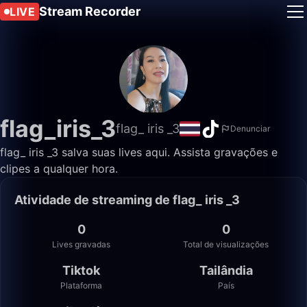
Stream Recorder
LIVE
flag_iris_3
flag_ iris _3
Denunciar
flag_ iris _3 salva suas lives aqui. Assista gravações e
clipes a qualquer hora.
Atividade de streaming de flag_ iris _3
0
0
Lives gravadas
Total de visualizações
Tiktok
Tailândia
Plataforma
País