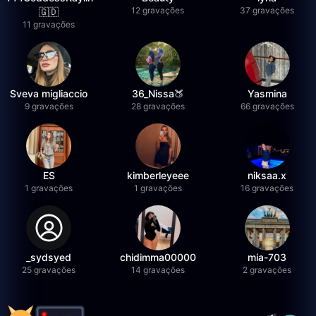
12 gravações
37 gravações
🇬🇩
11 gravações
Sveva migliaccio
36_Nissa🍑
Yasmina
9 gravações
28 gravações
66 gravações
ES
kimberleyeee
niksaa.x
1 gravações
1 gravações
16 gravações
_sydsyed
chidimma00000
mia-703
25 gravações
14 gravações
2 gravações