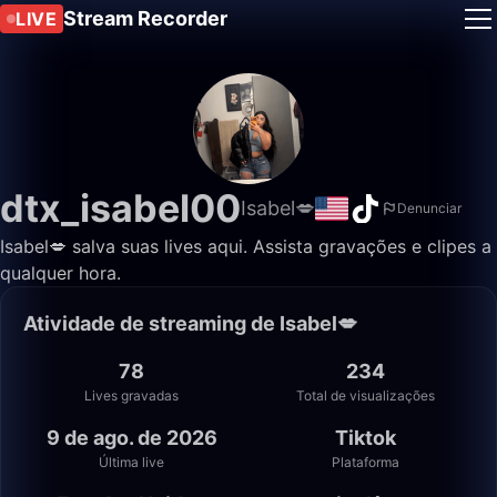
Stream Recorder
LIVE
dtx_isabel00
Isabel💋
Denunciar
Isabel💋 salva suas lives aqui. Assista gravações e clipes a
qualquer hora.
Atividade de streaming de Isabel💋
78
234
Lives gravadas
Total de visualizações
9 de ago. de 2026
Tiktok
Última live
Plataforma