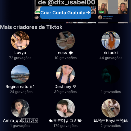
de @dtx_isabel00
Criar Conta Gratuita
Mais criadores de Tiktok
Luvya
ness 🌩️
riri.aoki
72 gravações
10 gravações
44 gravações
Regina naturii 1
Destiney 🌹
124 gravações
39 gravações
1 gravações
Amira_qtr🇩🇿🇶🇦
🐇요코미よコミ🐿
🎱🐆🪽Raya🪽🐆🎱
1 gravações
179 gravações
2 gravações