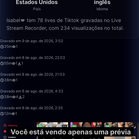
Estados Unidos
inglês
País
Idioma
Isabel💋 tem 78 lives de Tiktok gravadas no Live
Stream Recorder, com 234 visualizações no total.
35:25
Gravado em 9 de ago. de 2026, 3:53
35m
1
55:58
Gravado em 8 de ago. de 2026, 22:03
55m
1
1
38:08
Gravado em 8 de ago. de 2026, 21:03
38m
1
38:39
Gravado em 8 de ago. de 2026, 4:33
38m
4
2
12:29
Gravado em 8 de ago. de 2026, 2:35
12m
1
Você está vendo apenas uma prévia