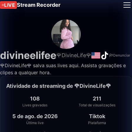
Stream Recorder
LIVE
divineelifee
🌹DivineLife🌹
Denunciar
🌹DivineLife🌹 salva suas lives aqui. Assista gravações e
clipes a qualquer hora.
Atividade de streaming de 🌹DivineLife🌹
108
211
Lives gravadas
Total de visualizações
5 de ago. de 2026
Tiktok
Última live
Plataforma