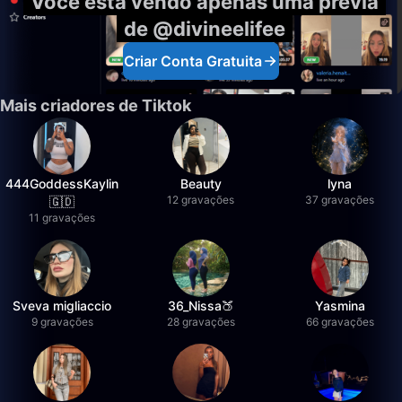
Você está vendo apenas uma prévia
de @divineelifee
Criar Conta Gratuita
Mais criadores de Tiktok
444GoddessKaylin
Beauty
lyna
12 gravações
37 gravações
🇬🇩
11 gravações
Sveva migliaccio
36_Nissa🍑
Yasmina
9 gravações
28 gravações
66 gravações