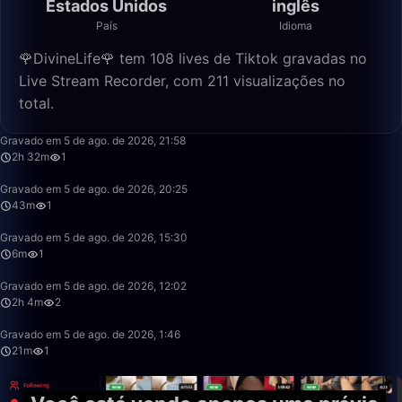
Estados Unidos
inglês
País
Idioma
🌹DivineLife🌹 tem 108 lives de Tiktok gravadas no
Live Stream Recorder, com 211 visualizações no
total.
2:32:35
Gravado em 5 de ago. de 2026, 21:58
2h 32m
1
43:38
Gravado em 5 de ago. de 2026, 20:25
43m
1
6:13
Gravado em 5 de ago. de 2026, 15:30
6m
1
2:04:38
Gravado em 5 de ago. de 2026, 12:02
2h 4m
2
21:46
Gravado em 5 de ago. de 2026, 1:46
21m
1