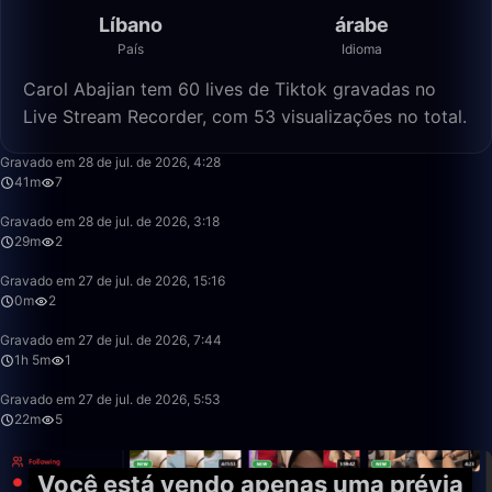
Líbano
árabe
País
Idioma
Carol Abajian tem 60 lives de Tiktok gravadas no
Live Stream Recorder, com 53 visualizações no total.
41:10
Gravado em 28 de jul. de 2026, 4:28
41m
7
29:18
Gravado em 28 de jul. de 2026, 3:18
29m
2
0:55
Gravado em 27 de jul. de 2026, 15:16
0m
2
1:05:36
Gravado em 27 de jul. de 2026, 7:44
1h 5m
1
22:30
Gravado em 27 de jul. de 2026, 5:53
22m
5
Você está vendo apenas uma prévia