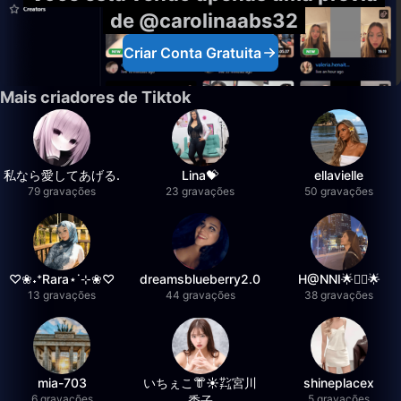
de @carolinaabs32
Criar Conta Gratuita
Mais criadores de Tiktok
私なら愛してあげる.
Lina💝
ellavielle
79 gravações
23 gravações
50 gravações
♡❀˖⁺Rara⋆˙⊹❀♡
dreamsblueberry2.0
H@NNI🌟❤️‍🔥🌟
13 gravações
44 gravações
38 gravações
mia-703
いちぇこ👘☀️㌠宮川
shineplacex
6 gravações
5 gravações
委子