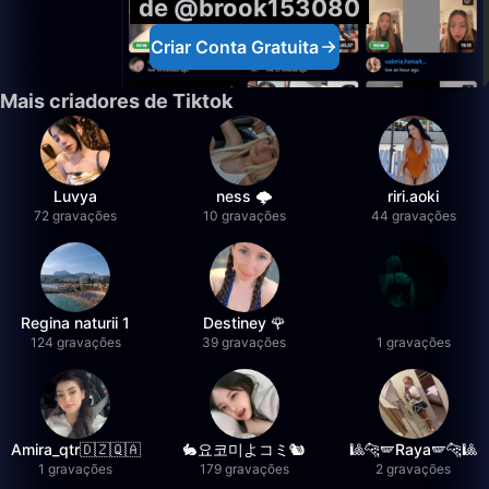
de @brook153080
Criar Conta Gratuita
Mais criadores de Tiktok
Luvya
ness 🌩️
riri.aoki
72 gravações
10 gravações
44 gravações
Regina naturii 1
Destiney 🌹
124 gravações
39 gravações
1 gravações
Amira_qtr🇩🇿🇶🇦
🐇요코미よコミ🐿
🎱🐆🪽Raya🪽🐆🎱
1 gravações
179 gravações
2 gravações