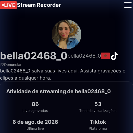
Stream Recorder
LIVE
bella02468_0
bella02468_0
Denunciar
bella02468_0 salva suas lives aqui. Assista gravações e
clipes a qualquer hora.
Atividade de streaming de bella02468_0
86
53
Lives gravadas
Total de visualizações
6 de ago. de 2026
Tiktok
Última live
Plataforma