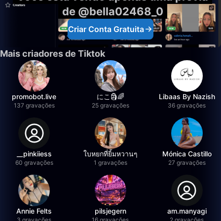
de @bella02468_0
Criar Conta Gratuita
Mais criadores de Tiktok
promobot.live
にこ🗿🌈
Libaas By Nazish
137 gravações
25 gravações
36 gravações
__pinkiiess
ใบหยกที่ยิ้มหวานๆ
Mónica Castillo
60 gravações
1 gravações
27 gravações
Annie Felts
pilsjegern
am.manyagi
3 gravações
16 gravações
2 gravações