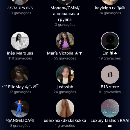
𝐿𝐼𝑉𝐼𝐴 𝐵𝑅𝑂𝑊𝑁
Модель/СММ/
kaylxigh.rx 💣🐚
10 gravações
74 gravações
танцевальная
группа
3 gravações
Inês Marques
María Victoria 🦋🍄
Em 🕷️🦇
119 gravações
55 gravações
19 gravações
⋆˚࿔ EllieMay 𝜗𝜚˚⋆🧸ྀི
justssbh
B13.store
12 gravações
24 gravações
91 gravações
🐆ANGELICA🐆
userxmxkdkskskskka
Luxury fashion RAAI
8 gravações
1 gravações
👑