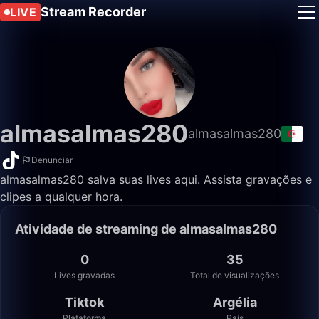
Stream Recorder
LIVE
almasalmas280
almasalmas280
Denunciar
almasalmas280 salva suas lives aqui. Assista gravações e
clipes a qualquer hora.
Atividade de streaming de almasalmas280
0
35
Lives gravadas
Total de visualizações
Tiktok
Argélia
Plataforma
País