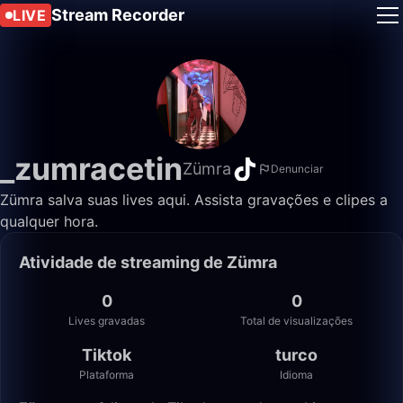
Stream Recorder
LIVE
_zumracetin
Zümra
Denunciar
Zümra salva suas lives aqui. Assista gravações e clipes a
qualquer hora.
Atividade de streaming de Zümra
0
0
Lives gravadas
Total de visualizações
Tiktok
turco
Plataforma
Idioma