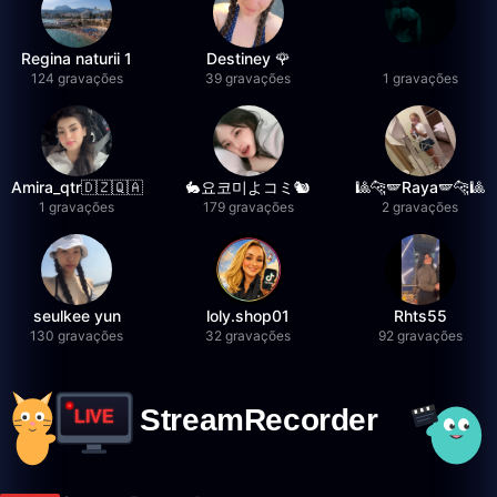
Regina naturii 1
Destiney 🌹
124 gravações
39 gravações
1 gravações
Amira_qtr🇩🇿🇶🇦
🐇요코미よコミ🐿
🎱🐆🪽Raya🪽🐆🎱
1 gravações
179 gravações
2 gravações
seulkee yun
loly.shop01
Rhts55
130 gravações
32 gravações
92 gravações