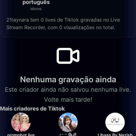
português
Idioma
21taynara tem 0 lives de Tiktok gravadas no Live
Stream Recorder, com 0 visualizações no total.
Nenhuma gravação ainda
Este criador ainda não salvou nenhuma live.
Volte mais tarde!
Mais criadores de Tiktok
promobot.live
にこ🗿🌈
Libaas By Nazish