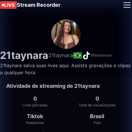
Stream Recorder
LIVE
21taynara
21taynara
Denunciar
21taynara salva suas lives aqui. Assista gravações e clipes
a qualquer hora.
Atividade de streaming de 21taynara
0
0
Lives gravadas
Total de visualizações
Tiktok
Brasil
Plataforma
País