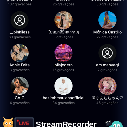
137 gravações
25 gravações
36 gravações
__pinkiiess
ใบหยกที่ยิ้มหวานๆ
Mónica Castillo
60 gravações
1 gravações
27 gravações
Annie Felts
pilsjegern
am.manyagi
3 gravações
16 gravações
2 gravações
GAIG
hazirahmaulanaofficial
🌸ゆあちちゃん🤍
6 gravações
34 gravações
45 gravações