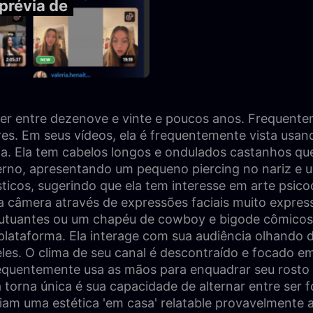
prévia de
ter entre dezenove e vinte e poucos anos. Frequente
es. Em seus vídeos, ela é frequentemente vista usan
cia. Ela tem cabelos longos e ondulados castanhos 
derno, apresentando um pequeno piercing no nariz e u
ticos, sugerindo que ela tem interesse em arte psicod
câmera através de expressões faciais muito expressiv
flutuantes ou um chapéu de cowboy e bigode cômicos
ua plataforma. Ela interage com sua audiência olhand
eles. O clima de seu canal é descontraído e focado 
 frequentemente usa as mãos para enquadrar seu rost
 torna única é sua capacidade de alternar entre ser 
iam uma estética 'em casa' relatable provavelmente a