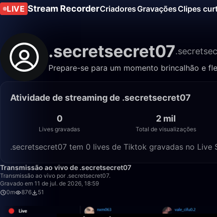
Stream Recorder
LIVE
Criadores
Gravações
Clipes cur
.secretsecret07
.secretse
Prepare-se para um momento brincalhão e fle
Atividade de streaming de .secretsecret07
0
2 mil
Lives gravadas
Total de visualizações
.secretsecret07 tem 0 lives de Tiktok gravadas no Live 
Transmissão ao vivo de .secretsecret07
Transmissão ao vivo por .secretsecret07.
Gravado em 11 de jul. de 2026, 18:59
0m
876
51