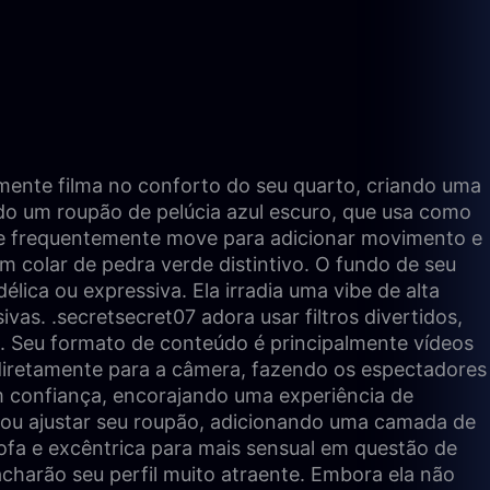
mente filma no conforto do seu quarto, criando uma
do um roupão de pelúcia azul escuro, que usa como
que frequentemente move para adicionar movimento e
m colar de pedra verde distintivo. O fundo de seu
élica ou expressiva. Ela irradia uma vibe de alta
as. .secretsecret07 adora usar filtros divertidos,
. Seu formato de conteúdo é principalmente vídeos
o diretamente para a câmera, fazendo os espectadores
em confiança, encorajando uma experiência de
o ou ajustar seu roupão, adicionando uma camada de
fofa e excêntrica para mais sensual em questão de
charão seu perfil muito atraente. Embora ela não