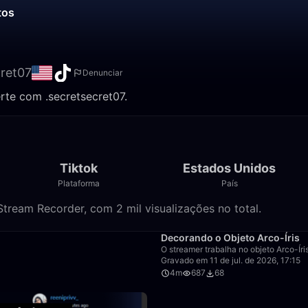
tos
cret07
Denunciar
rte com .secretsecret07.
Tiktok
Estados Unidos
Plataforma
País
Stream Recorder, com 2 mil visualizações no total.
0:39
Decorando o Objeto Arco-Íris
O streamer trabalha no objeto Arco-Ír
Gravado em 11 de jul. de 2026, 17:15
4m
687
68