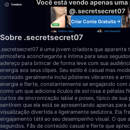
Você está vendo apenas uma 
@.secretsecret07
Criar Conta Gratuita
Sobre .secretsecret07
.secretsecret07 é uma jovem criadora que aparenta 
atmosfera aconchegante e íntima para seus seguidor
adereço para brincar de forma leve com sua audiên
energia aos seus clipes. Seu estilo é casual mas mo
conteúdo geralmente inclui pôsteres vibrantes e artís
energia e flerte, constantemente se engajando com a 
como um que adiciona óculos de sol rosa e pétalas 
curtos de sincronização labial e poses, típico de s
sentirem que ela está se apresentando apenas para 
visualização divertida e ligeiramente sedutora. Ela
engajamento tátil ao seu desempenho visual. O que a
segundos. Fãs de conteúdo casual e flerte que aprec