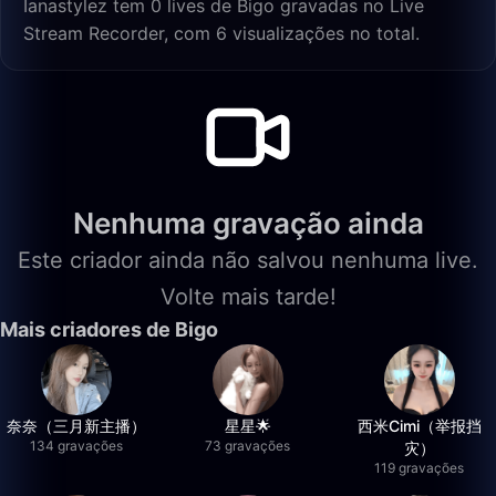
Ianastylez tem 0 lives de Bigo gravadas no Live
Stream Recorder, com 6 visualizações no total.
Nenhuma gravação ainda
Este criador ainda não salvou nenhuma live.
Volte mais tarde!
Mais criadores de Bigo
奈奈（三月新主播）
星星🌟
西米Cimi（举报挡
134 gravações
73 gravações
灾）
119 gravações