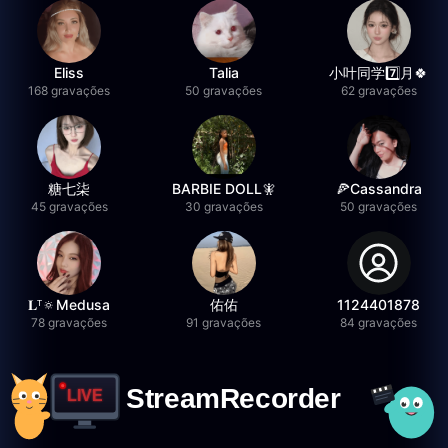
Eliss
Talia
小叶同学7️⃣月🍀
168 gravações
50 gravações
62 gravações
糖七柒
BARBIE DOLL🧚
🍕Cassandra
45 gravações
30 gravações
50 gravações
𝐋ᵀ🔅Medusa
佑佑
1124401878
78 gravações
91 gravações
84 gravações