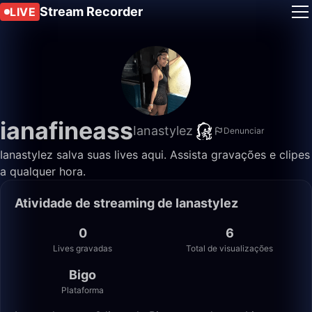
Stream Recorder
LIVE
ianafineass
Ianastylez
Denunciar
Ianastylez salva suas lives aqui. Assista gravações e clipes
a qualquer hora.
Atividade de streaming de Ianastylez
0
6
Lives gravadas
Total de visualizações
Bigo
Plataforma