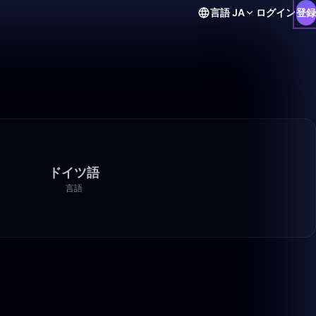
言語
JA
ログイン
登録
ドイツ語
言語