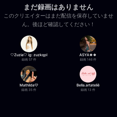
まだ録画はありません
このクリエイターはまだ配信を保存していませ
ん。後ほど確認してください！
🤍Zuzia🤍 ig: zuzkqpl
ASYA🍀🍀
録画 57 件
録画 146 件
Mathilda♡︎
Bella.artateliê
録画 35 件
録画 13 件