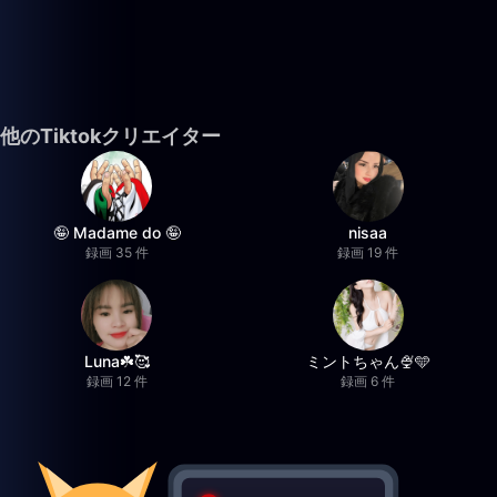
他のTiktokクリエイター
🤪 Madame do 🤪
nisaa
録画 35 件
録画 19 件
Luna☘️🥰
ミントちゃん🍨🩵
録画 12 件
録画 6 件