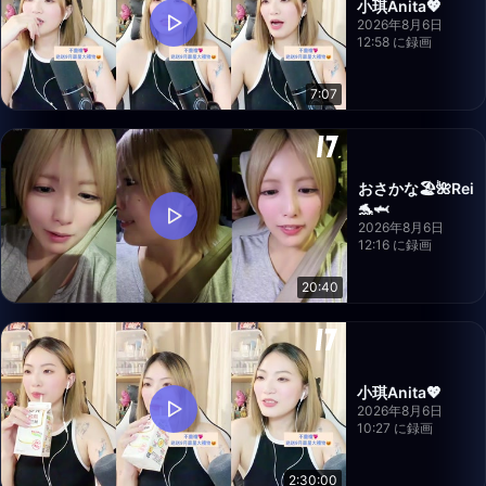
小琪Anita💖
2026年8月6日
12:58 に録画
7:07
おさかな🏖🌺Rei
🐬🦈
2026年8月6日
12:16 に録画
20:40
小琪Anita💖
2026年8月6日
10:27 に録画
2:30:00