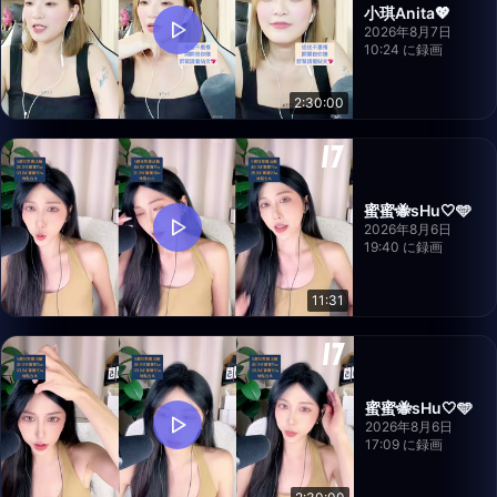
小琪Anita💖
2026年8月7日
10:24 に録画
2:30:00
蜜蜜🐝sHu🤍🩵
2026年8月6日
19:40 に録画
11:31
蜜蜜🐝sHu🤍🩵
2026年8月6日
17:09 に録画