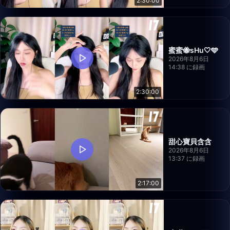
2:30:00
蜜蜜🐝sHu🤍🩵
2026年8月6日
14:38 に録画
2:30:00
甜心寶貝含含
2026年8月6日
13:37 に録画
2:17:00