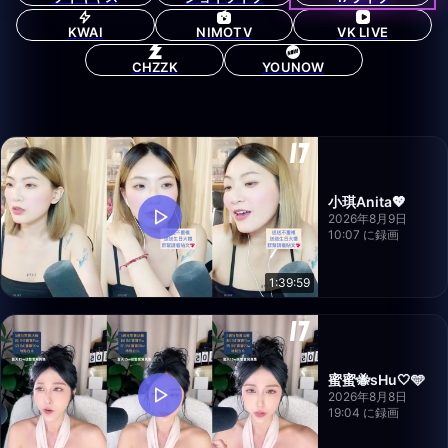
KWAI
NIMOTV
VK LIVE
CHZZK
YOUNOW
小琪Anita💖
2026年8月9日
10:07 に録画
1:39:59
蜜蜜🐝sHu🤍🩵
2026年8月8日
19:04 に録画