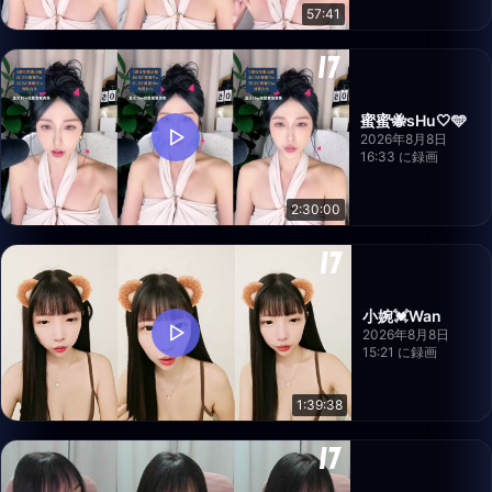
57:41
蜜蜜🐝sHu🤍🩵
2026年8月8日
16:33 に録画
2:30:00
小婉💓Wan
2026年8月8日
15:21 に録画
1:39:38