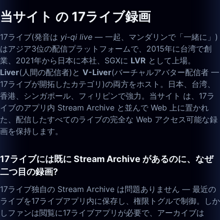
当サイト の 17ライブ録画
17ライブ(発音は
yi-qi live
— 一起、マンダリンで「一緒に」)
はアジア3位の配信プラットフォームで、2015年に台湾で創
業、2021年から日本に本社、SGXに
LVR
として上場。
Liver
(人間の配信者)と
V-Liver
(バーチャルアバター配信者 —
17ライブが開拓したカテゴリ)の両方をホスト。日本、台湾、
香港、シンガポール、フィリピンで強力。当サイト は、17ラ
イブのアプリ内 Stream Archive と並んで Web 上に置かれ
た、配信したすべてのライブの完全な Web アクセス可能な録
画を保持します。
17ライブには既に Stream Archive があるのに、なぜ
二つ目の録画?
17ライブ独自の Stream Archive は問題ありません — 最近の
ライブを17ライブアプリ内に保存し、権限トグルで制御。しか
しファンは閲覧に17ライブアプリが必要で、アーカイブは