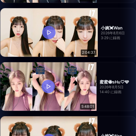
小婉💓Wan
2026年8月6日
3:29 に録画
2:04:37
蜜蜜🐝sHu🤍🩵
2026年8月5日
14:40 に録画
5:48:01
小婉💓Wan