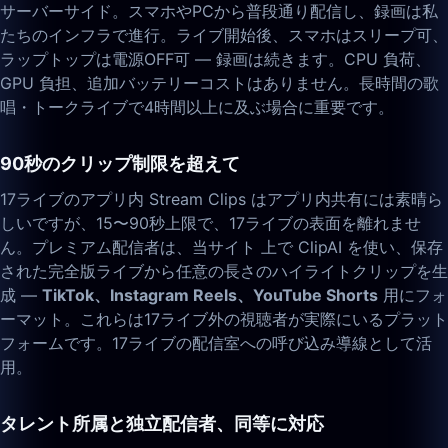
サーバーサイド。スマホやPCから普段通り配信し、録画は私
たちのインフラで進行。ライブ開始後、スマホはスリープ可、
ラップトップは電源OFF可 — 録画は続きます。CPU 負荷、
GPU 負担、追加バッテリーコストはありません。長時間の歌
唱・トークライブで4時間以上に及ぶ場合に重要です。
90秒のクリップ制限を超えて
17ライブのアプリ内 Stream Clips はアプリ内共有には素晴ら
しいですが、15〜90秒上限で、17ライブの表面を離れませ
ん。プレミアム配信者は、当サイト 上で ClipAI を使い、保存
された完全版ライブから任意の長さのハイライトクリップを生
成 —
TikTok、Instagram Reels、YouTube Shorts
用にフォ
ーマット。これらは17ライブ外の視聴者が実際にいるプラット
フォームです。17ライブの配信室への呼び込み導線として活
用。
タレント所属と独立配信者、同等に対応