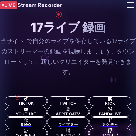
Stream Recorder
LIVE
17ライブ 録画
当サイト で自分のライブを保存している17ライブ
のストリーマーの録画を視聴しましょう。ダウン
ロードして、新しいクリエイターを発見できま
す。
TIKTOK
TWITCH
KICK
YOUTUBE
AFREECATV
PANDALIVE
BIGO
ライブミー
ミクチャ
ツイキャス
ジョイライブ
17ライブ