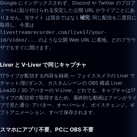
Google にインデックスされず、Discord や Twitter のプロフ
ィールに貼り付けられる安定した公開 URL がライブごとにあ
りません。当サイト は競合ではなく
補完
: 同じ配信を二度目に
取得し、今度は
livestreamrecorder.com/live17/your-
のような公開 Web URL に着地。どのブラウ
id/video/...
ザでもすぐに開けます。
Liver と V-Liver で同じキャプチャ
17ライブが配信する内容を録画 — フェイスカメラの Liver で
チャット/歌/ダンス、カスタムシーンの OBS 構成 Liver、
Live2D / 3D アバターの V-Liver、どれでも。キャプチャは17
ライブの配信前で取得するため、最終的な動画はファンがライ
ブで見た通り: アバター、オーバーレイ、ボイスチェンジ、ギ
フトアニメーション、すべて保存されます。
スマホにアプリ不要、PCに OBS 不要