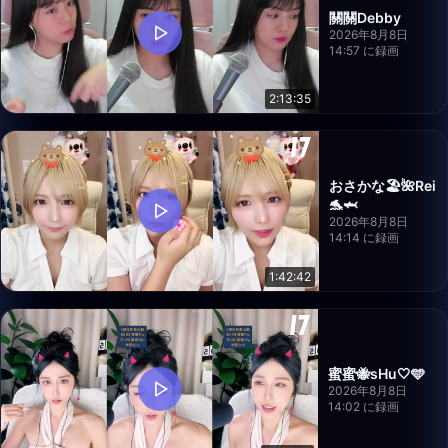
關關Debby
2026年8月8日
14:57 に録画
2:13:35
おさかな🏖🌺Rei
🐬🦈
2026年8月8日
14:14 に録画
1:42:42
蜜蜜🐝sHu🤍🩵
2026年8月8日
14:02 に録画