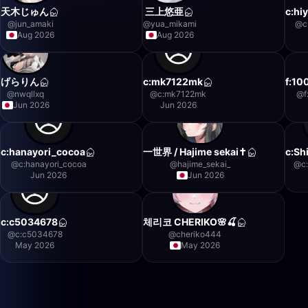
天木じゅん
三上悠亜
c:hi
@
jun_amaki
@
yua_mikami
@
c
Aug 2026
Aug 2026
げらりん
c:mk7122mk
f:1
@
nwqllxq
@
c:mk7122mk
@
Jun 2026
Jun 2026
c:hanayori_cocoa
一世界 / Hajime sekai✝️
c:Sh
@
c:hanayori_cocoa
@
hajime_sekai_
@
c
Jun 2026
Jun 2026
c:c5034678
체리코 CHERIKO🌸🍒
@
c:c5034678
@
cheriko444
May 2026
May 2026