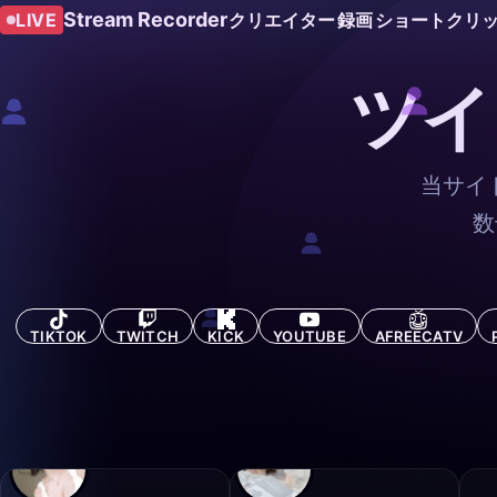
Stream Recorder
LIVE
クリエイター
録画
ショートクリ
ツイ
当サイ
数
TIKTOK
TWITCH
KICK
YOUTUBE
AFREECATV