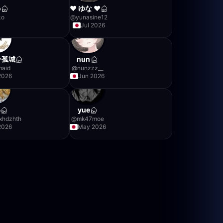
o
❤︎ ゆな ❤︎
ko
@
yunasine12
Jul 2026
ー孤城
nun
maid
@
nunzzz__
2026
Jun 2026
わ
yue
xhdzhth
@
mk47moe
2026
May 2026