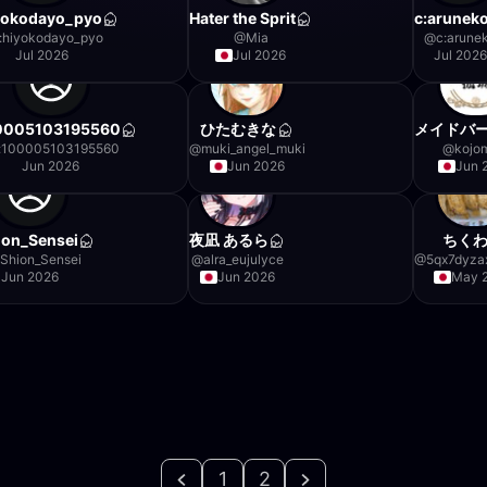
yokodayo_pyo
Hater the Sprit
c:arunek
:hiyokodayo_pyo
@
Mia
@
c:arune
Jul 2026
Jul 2026
Jul 2026
00005103195560
ひたむきな
メイドバ
f:100005103195560
@
muki_angel_muki
@
kojo
Jun 2026
Jun 2026
Jun 
ion_Sensei
夜凪 あるら
ちく
:Shion_Sensei
@
alra_eujulyce
@
5qx7dyza
Jun 2026
Jun 2026
May 
1
2