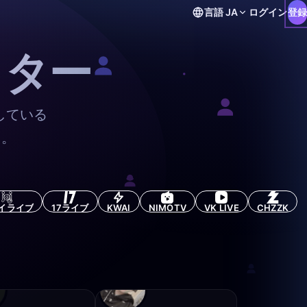
言語
JA
ログイン
登録
イター
している
う。
イライブ
17ライブ
KWAI
NIMOTV
VK LIVE
CHZZK