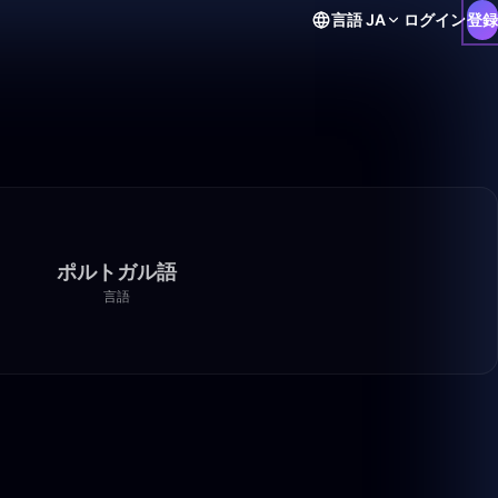
言語
JA
ログイン
登録
ポルトガル語
言語