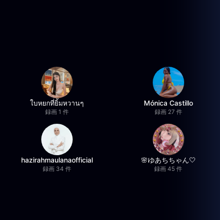
ใบหยกที่ยิ้มหวานๆ
Mónica Castillo
録画 1 件
録画 27 件
hazirahmaulanaofficial
🌸ゆあちちゃん🤍
録画 34 件
録画 45 件