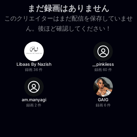
まだ録画はありません
このクリエイターはまだ配信を保存していませ
ん。後ほど確認してください！
Libaas By Nazish
__pinkiiess
録画 36 件
録画 60 件
am.manyagi
GAIG
録画 2 件
録画 6 件