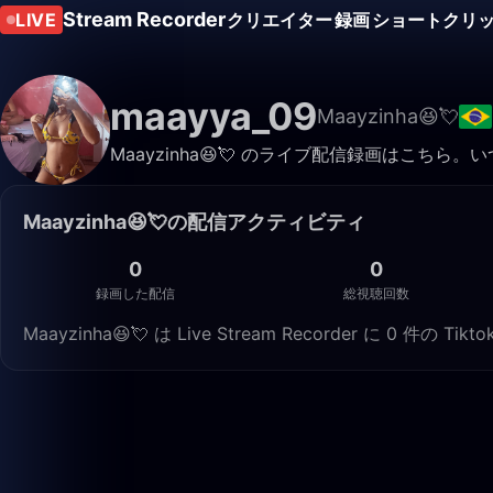
Stream Recorder
LIVE
クリエイター
録画
ショートクリ
maayya_09
Maayzinha😆💘
Maayzinha😆💘 のライブ配信録画はこち
Maayzinha😆💘の配信アクティビティ
0
0
録画した配信
総視聴回数
Maayzinha😆💘 は Live Stream Recorder に 