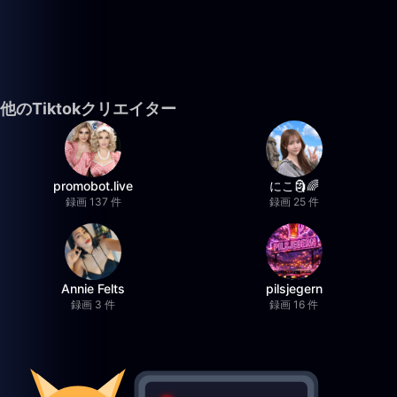
他のTiktokクリエイター
promobot.live
にこ🗿🌈
録画 137 件
録画 25 件
Annie Felts
pilsjegern
録画 3 件
録画 16 件