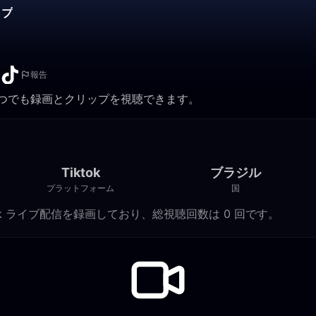
ップ
報告
ら。いつでも録画とクリップを視聴できます。
Tiktok
ブラジル
プラットフォーム
国
0 件の Tiktok ライブ配信を録画しており、総視聴回数は 0 回です。